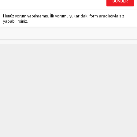
Henüz yorum yapılmamış. İlk yorumu yukarıdaki form aracılığıyla siz
yapabilirsiniz.
Osmangazi Meydanı’nda
‘Coronavirüs’ önlemli mesai
Anasayfa
»
BURSA
»
Osmangazi Meydanı’nda ‘Coronavirüs’ önlemli mesai