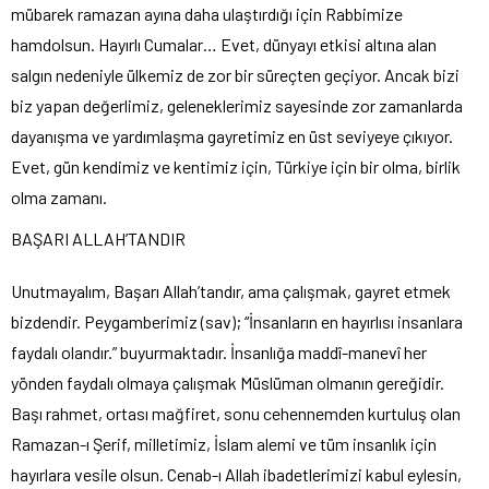
mübarek ramazan ayına daha ulaştırdığı için Rabbimize
hamdolsun. Hayırlı Cumalar… Evet, dünyayı etkisi altına alan
salgın nedeniyle ülkemiz de zor bir süreçten geçiyor. Ancak bizi
biz yapan değerlimiz, geleneklerimiz sayesinde zor zamanlarda
dayanışma ve yardımlaşma gayretimiz en üst seviyeye çıkıyor.
Evet, gün kendimiz ve kentimiz için, Türkiye için bir olma, birlik
olma zamanı.
BAŞARI ALLAH’TANDIR
Unutmayalım, Başarı Allah’tandır, ama çalışmak, gayret etmek
bizdendir. Peygamberimiz (sav); “İnsanların en hayırlısı insanlara
faydalı olandır.” buyurmaktadır. İnsanlığa maddî-manevî her
yönden faydalı olmaya çalışmak Müslüman olmanın gereğidir.
Başı rahmet, ortası mağfiret, sonu cehennemden kurtuluş olan
Ramazan-ı Şerif, milletimiz, İslam alemi ve tüm insanlık için
hayırlara vesile olsun. Cenab-ı Allah ibadetlerimizi kabul eylesin,