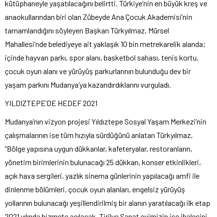
kütüphaneyle yaşatılacağını belirtti. Türkiye’nin en büyük kreş ve
anaokullarından biri olan Zübeyde Ana Çocuk Akademisi’nin
tamamlandığını söyleyen Başkan Türkyılmaz, Mürsel
Mahallesi’nde belediyeye ait yaklaşık 10 bin metrekarelik alanda;
içinde hayvan parkı, spor alanı, basketbol sahası, tenis kortu,
çocuk oyun alanı ve yürüyüş parkurlarının bulunduğu dev bir
yaşam parkını Mudanya’ya kazandırdıklarını vurguladı.
YILDIZTEPE’DE HEDEF 2021
Mudanya’nın vizyon projesi Yıldıztepe Sosyal Yaşam Merkezi’nin
çalışmalarının ise tüm hızıyla sürdüğünü anlatan Türkyılmaz,
“Bölge yapısına uygun dükkanlar, kafeteryalar, restoranların,
yönetim birimlerinin bulunacağı 25 dükkan, konser etkinlikleri,
açık hava sergileri, yazlık sinema günlerinin yapılacağı amfi ile
dinlenme bölümleri, çocuk oyun alanları, engelsiz yürüyüş
yollarının bulunacağı yeşillendirilmiş bir alanın yaratılacağı ilk etap
2021 yılında hizmete açılacak, Tirilye Sanat evimizin ise ihalesini