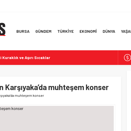
BURSA
GÜNDEM
TÜRKİYE
EKONOMİ
DÜNYA
YAŞA
i Kuraklık ve Aşırı Sıcaklar
f Ülke ve İlk 6 Aylık Ticaret Rakamları
 Simitlerde Derecelendirme Sonuçları
rde İddialar ve Tepkiler
n Karşıyaka’da muhteşem konser
te Yolsuzluk Operasyonu
rşıyaka’da muhteşem konser