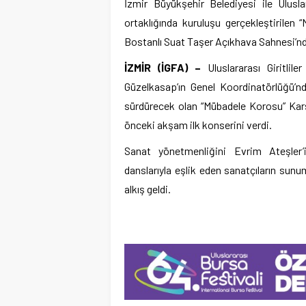
İzmir Büyükşehir Belediyesi ile Ulusla
ortaklığında kuruluşu gerçekleştirilen 
Bostanlı Suat Taşer Açıkhava Sahnesi’nd
İZMİR (İGFA) –
Uluslararası Giritli
Güzelkasap’ın Genel Koordinatörlüğü’n
sürdürecek olan “Mübadele Korosu” Karş
önceki akşam ilk konserini verdi.
Sanat yönetmenliğini Evrim Ateşler’i
danslarıyla eşlik eden sanatçıların sun
alkış geldi.