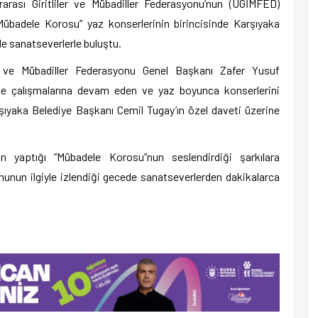
rarası Giritliler ve Mübadiller Federasyonu’nun (UGİMFED)
“Mübadele Korosu” yaz konserlerinin birincisinde Karşıyaka
e sanatseverlerle buluştu.
ler ve Mübadiller Federasyonu Genel Başkanı Zafer Yusuf
de çalışmalarına devam eden ve yaz boyunca konserlerini
ıyaka Belediye Başkanı Cemil Tugay’ın özel daveti üzerine
n yaptığı “Mübadele Korosu”nun seslendirdiği şarkılara
umunun ilgiyle izlendiği gecede sanatseverlerden dakikalarca