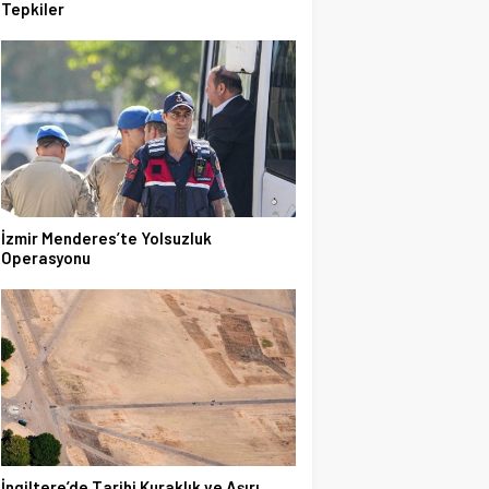
Tepkiler
İzmir Menderes’te Yolsuzluk
Operasyonu
İngiltere’de Tarihi Kuraklık ve Aşırı