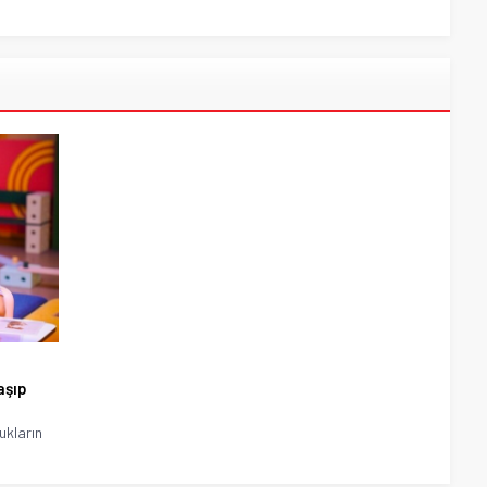
aşıp
cukların