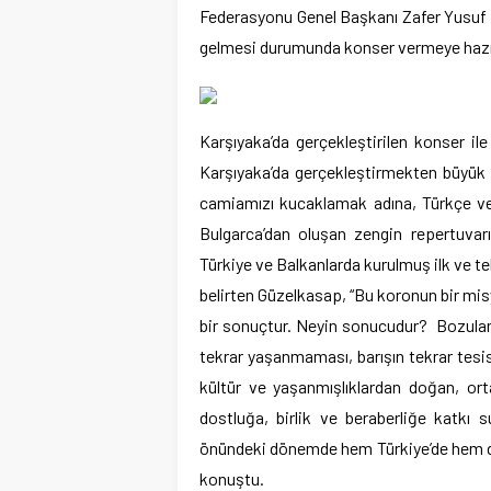
Federasyonu Genel Başkanı Zafer Yusuf G
gelmesi durumunda konser vermeye hazır 
Karşıyaka’da gerçekleştirilen konser ile 
Karşıyaka’da gerçekleştirmekten büyük b
camiamızı kucaklamak adına, Türkçe ve
Bulgarca’dan oluşan zengin repertuvarı 
Türkiye ve Balkanlarda kurulmuş ilk ve t
belirten Güzelkasap, “Bu koronun bir mi
bir sonuçtur. Neyin sonucudur? Bozulan
tekrar yaşanmaması, barışın tekrar tesi
kültür ve yaşanmışlıklardan doğan, or
dostluğa, birlik ve beraberliğe katkı
önündeki dönemde hem Türkiye’de hem de
konuştu.