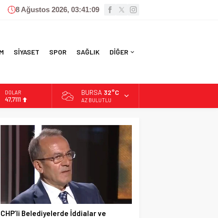
8 Ağustos 2026, 03:41:10
M
SİYASET
SPOR
SAĞLIK
DİĞER
BURSA
32°C
DOLAR
47,7111
AZ BULUTLU
EURO
55,1881
ALTIN
6.660,55
BİST
13.779,39
CHP’li Belediyelerde İddialar ve