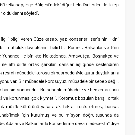
üzelkasap, Ege Bölgesi’ndeki diğer belediyelerden de talep
olduklarını söyledi.
ilgili bilgi veren Güzelkasap, yaz konserleri serisinin ilkini
ir mutluluk duyduklarını belirtti. Rumeli, Balkanlar ve tüm
 Yunanca ile birlikte Makedonca, Arnavutça, Boşnakça ve
ile altı dilde ortak şarkıları danslar eşliğinde seslendiren
ek resmi mübadele korosu olması nedeniyle gurur duyduklarını
syonu var. Bir mübadele korosuyuz, mübadele bir sebep değil,
 barışın sonucudur. Bu sebeple mübadele ve benzer acıların
si ve korunması çok kıymetli. Koromuz bozulan barışı, ortak
tak müzik kültürünü yaşatarak tekrar tesis etmek, barışa,
 sunabilmek için kurulmuş ve bu misyon doğrultusunda da
, Adalar ve Balkanlarda konserlerine devam edecektir” diye