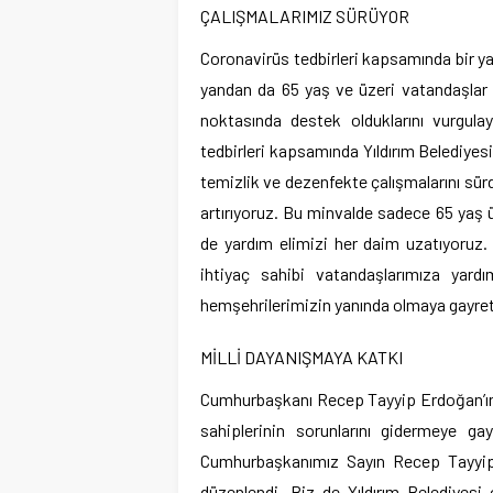
ÇALIŞMALARIMIZ SÜRÜYOR
Coronavirüs tedbirleri kapsamında bir y
yandan da 65 yaş ve üzeri vatandaşlar ve
noktasında destek olduklarını vurgula
tedbirleri kapsamında Yıldırım Belediyes
temizlik ve dezenfekte çalışmalarını sü
artırıyoruz. Bu minvalde sadece 65 yaş ü
de yardım elimizi her daim uzatıyoruz.
ihtiyaç sahibi vatandaşlarımıza yardım
hemşehrilerimizin yanında olmaya gayret
MİLLİ DAYANIŞMAYA KATKI
Cumhurbaşkanı Recep Tayyip Erdoğan’ın
sahiplerinin sorunlarını gidermeye ga
Cumhurbaşkanımız Sayın Recep Tayyip 
düzenlendi. Biz de Yıldırım Belediyesi