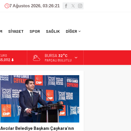
7 Ağustos 2026, 03:26:22
M
SİYASET
SPOR
SAĞLIK
DİĞER
BURSA
32°C
ALTIN
6.519,97
PARÇALI BULUTLU
BİST
13.798,82
DOLAR
47,7025
EURO
55,0112
Avcılar Belediye Başkanı Çaykara’nın