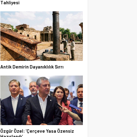
Tahliyesi
Antik Demirin Dayanıklılık Sırrı
Özgür Özel: ‘Çerçeve Yasa Özensiz
Hazırlandı’