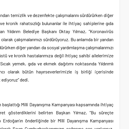
andan temizlik ve dezenfekte çalışmalarını sürdürürken diğer
 kronik rahatsızlığı bulunanlar ile ihtiyaç sahiplerine gıda
yan Yıldırım Belediye Başkanı Oktay Yılmaz, “Koronavirüs
i olarak çalışmalarımızı sürdürüyoruz. Bu anlamda bir yandan
rdürürken diğer yandan da sosyal yardımlaşma çalışmalarımızı
stü ve kronik hastalarımıza değil ihtiyaç sahibi ailelerimize
 Sıcak yemek, gıda ve ekmek dağıtımı noktasında Yıldırımlı
cı olarak bütün hayırseverlerimizle iş birliği içerisinde
 ediyoruz” dedi.
 başlattığı Milli Dayanışma Kampanyası kapsamında ihtiyaç
yret gösterdiklerini belirten Başkan Yılmaz, “Bu süreçte
Erdoğan’ın önderliğinde bir Milli Dayanışma Kampanyası
 olarak Sayın Cumhurbaşkanımızın çağrısına ses veriyoruz.