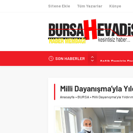
Sitene Ekle
Tüm Yazarlar
Künye
SON HABERLER
Antik Demirin Day
Özgür Özel: ‘Çer
Milli Dayanışma 
Kişisel Verilerin
Milli Dayanışma’yla Yı
Avcılar Belediye 
Anasayfa
»
BURSA
»
Milli Dayanışma’yla Yıldır