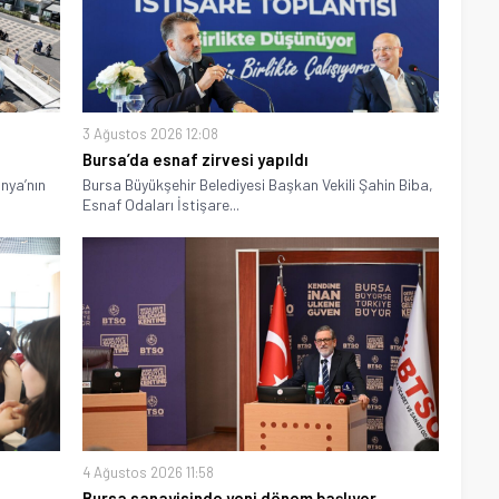
3 Ağustos 2026 12:08
Bursa’da esnaf zirvesi yapıldı
nya’nın
Bursa Büyükşehir Belediyesi Başkan Vekili Şahin Biba,
Esnaf Odaları İstişare...
4 Ağustos 2026 11:58
Bursa sanayisinde yeni dönem başlıyor