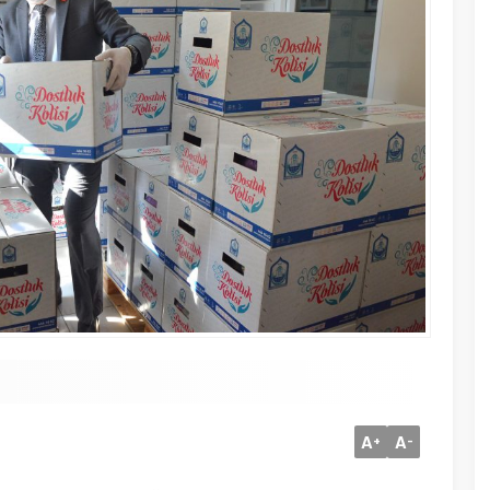
A
A
+
-