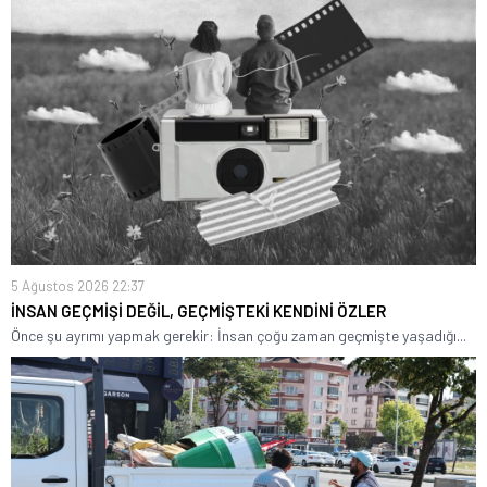
5 Ağustos 2026 22:37
İNSAN GEÇMİŞİ DEĞİL, GEÇMİŞTEKİ KENDİNİ ÖZLER
Önce şu ayrımı yapmak gerekir: İnsan çoğu zaman geçmişte yaşadığı...