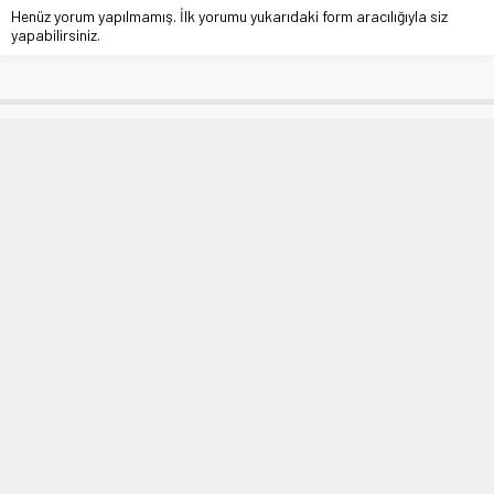
Henüz yorum yapılmamış. İlk yorumu yukarıdaki form aracılığıyla siz
yapabilirsiniz.
İnşaat iskelelerini Coronavirüs yıktı
Anasayfa
»
EKONOMİ
»
İnşaat iskelelerini Coronavirüs yıktı