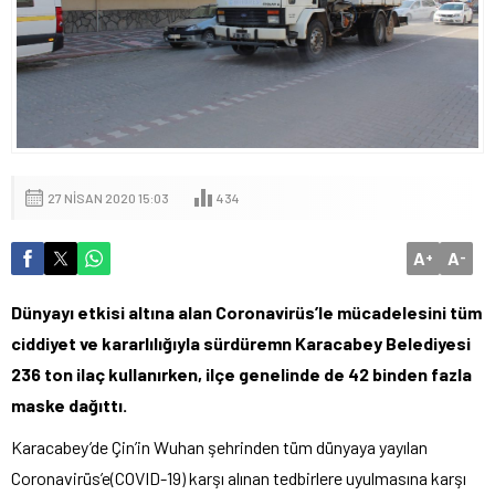
27 NISAN 2020 15:03
434
A
A
+
-
Dünyayı etkisi altına alan Coronavirüs’le mücadelesini tüm
ciddiyet ve kararlılığıyla sürdüremn Karacabey Belediyesi
236 ton ilaç kullanırken, ilçe genelinde de 42 binden fazla
maske dağıttı.
Karacabey’de Çin’in Wuhan şehrinden tüm dünyaya yayılan
Coronavirüs’e(COVID-19) karşı alınan tedbirlere uyulmasına karşı