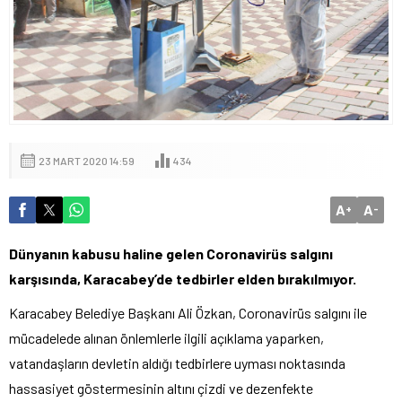
23 MART 2020 14:59
434
A
A
+
-
Dünyanın kabusu haline gelen Coronavirüs salgını
karşısında, Karacabey’de tedbirler elden bırakılmıyor.
Karacabey Belediye Başkanı Ali Özkan, Coronavirüs salgını ile
mücadelede alınan önlemlerle ilgili açıklama yaparken,
vatandaşların devletin aldığı tedbirlere uyması noktasında
hassasiyet göstermesinin altını çizdi ve dezenfekte