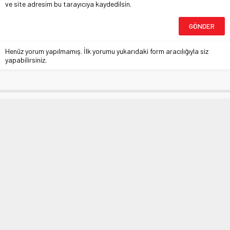
ve site adresim bu tarayıcıya kaydedilsin.
Henüz yorum yapılmamış. İlk yorumu yukarıdaki form aracılığıyla siz
yapabilirsiniz.
Gemlik’te Coronavirüs seferberliği
Anasayfa
»
BURSA
»
Gemlik’te Coronavirüs seferberliği