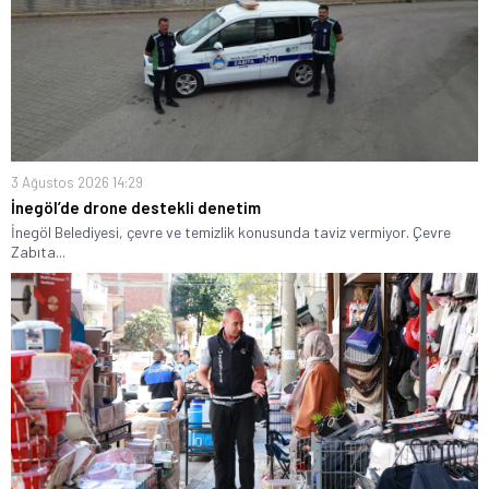
3 Ağustos 2026 14:29
İnegöl’de drone destekli denetim
İnegöl Belediyesi, çevre ve temizlik konusunda taviz vermiyor. Çevre
Zabıta...