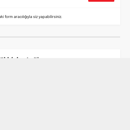
 form aracılığıyla siz yapabilirsiniz.
ğlık’ desteği
’ desteği