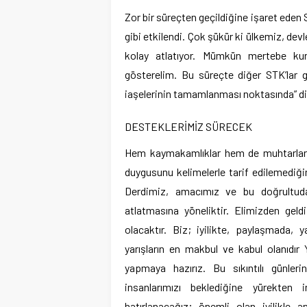
Zor bir süreçten geçildiğine işaret eden 
gibi etkilendi. Çok şükür ki ülkemiz, dev
kolay atlatıyor. Mümkün mertebe kur
gösterelim. Bu süreçte diğer STK’lar gi
iaşelerinin tamamlanması noktasında” d
DESTEKLERİMİZ SÜRECEK
Hem kaymakamlıklar hem de muhtarlar va
duygusunu kelimelerle tarif edilemediğin
Derdimiz, amacımız ve bu doğrultuda
atlatmasına yöneliktir. Elimizden gel
olacaktır. Biz; iyilikte, paylaşmada,
yarışların en makbul ve kabul olanıdır
yapmaya hazırız. Bu sıkıntılı günleri
insanlarımızı beklediğine yürekten 
hatırlanacağız; önemli olan iyilikle