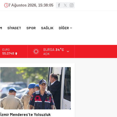
7 Ağustos 2026, 15:38:06
M
SİYASET
SPOR
SAĞLIK
DİĞER
BURSA
34°C
ALTIN
6.623,43
AÇIK
BİST
13.785,25
DOLAR
47,7048
EURO
55,0748
İzmir Menderes’te Yolsuzluk