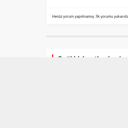
Henüz yorum yapılmamış. İlk yorumu yukarıdaki
Sağlıklı kentlerden ‘sa
Anasayfa
»
BURSA
»
Sağlıklı kentlerden ‘sağlık