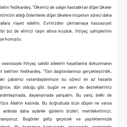
Selim Yedikardeş, “Ülkemiz de salgın hastalıktan diğer ülkeler
letimizin aldığı önlemlerle diğer ülkelere nispeten süreci daha
allara riayet edelim. Evimizden çıkmamaya hassasiyet
bi biz de elimizi taşın altına koyduk, ihtiyaç sahiplerinin
iye konuştu.
sıtasıyla ihtiyaç sahibi ailelerin hayatlarına dokunmanın
i belirten Yedikardeş, “Tüm dağıtımlarımızı gerçekleştirdik.
ki çabamız vatandaşlarımızın bu süreci en az hasarla
diğince, dün olduğu gibi, bugün ve yarın da desteklerimiz
 yardımlaşmada, dayanışmada yarışalım. Bu yarış, belki de
 Yüce Allah’ın katında. Bu doğrultuda bize düşen ne varsa
n ardında daha aydınlık günlerin bizleri, memleketimizi,
inanıyoruz. Bugünler gelip geçecek ve yaptıklarımızla
 anılmak. Bu toplumun hamurunda, mayasında, genlerinde