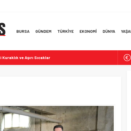
BURSA
GÜNDEM
TÜRKİYE
EKONOMİ
DÜNYA
YAŞA
i Kuraklık ve Aşırı Sıcaklar
rde İddialar ve Tepkiler
f Ülke ve İlk 6 Aylık Ticaret Rakamları
 Simitlerde Derecelendirme Sonuçları
te Yolsuzluk Operasyonu