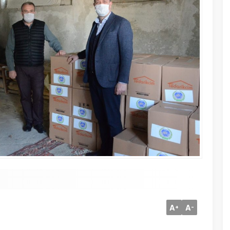
A
A
+
-