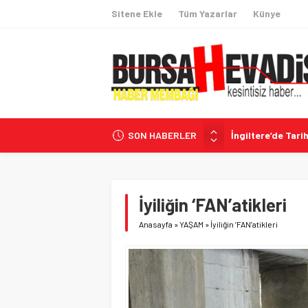
Sitene Ekle
Tüm Yazarlar
Künye
SON HABERLER
İngiltere’de Tarih
CHP’li Belediyele
İhracatta 60 Hede
Coğrafi İşaretli
İyiliğin ‘FAN’atikleri
İzmir Menderes’
Anasayfa
»
YAŞAM
»
İyiliğin ‘FAN’atikleri