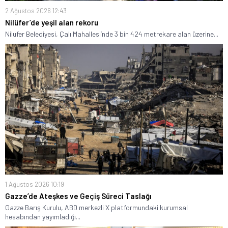
2 Ağustos 2026 12:43
Nilüfer’de yeşil alan rekoru
Nilüfer Belediyesi, Çalı Mahallesi’nde 3 bin 424 metrekare alan üzerine...
1 Ağustos 2026 10:19
Gazze’de Ateşkes ve Geçiş Süreci Taslağı
Gazze Barış Kurulu, ABD merkezli X platformundaki kurumsal
hesabından yayımladığı...