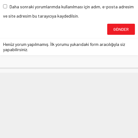
Daha sonraki yorumlarımda kullanılması için adım, e-posta adresim
ve site adresim bu tarayıcıya kaydedilsin.
Henüz yorum yapılmamış. İlk yorumu yukarıdaki form aracılığıyla siz
yapabilirsiniz.
Osmangazi’den yağmur suyu
depolayan pazar
Anasayfa
»
BURSA
»
Osmangazi’den yağmur suyu depolayan pazar