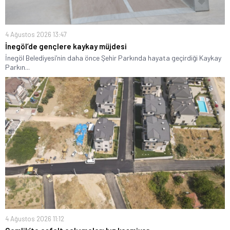
4 Ağustos 2026 13:47
İnegöl’de gençlere kaykay müjdesi
İnegöl Belediyesi’nin daha önce Şehir Parkında hayata geçirdiği Kaykay
Parkın...
4 Ağustos 2026 11:12