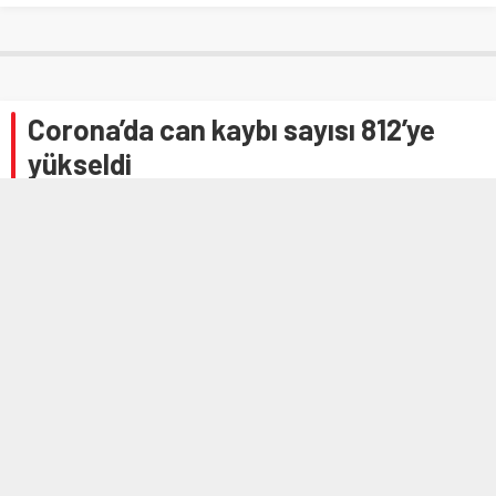
Corona’da can kaybı sayısı 812’ye
yükseldi
Anasayfa
»
MANŞETLER
»
Corona’da can kaybı sayısı 812’ye yükseldi