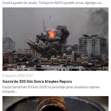
İsrail kaynaklı bir analiz, Türkiye’nin NATO içindeki artan ağırlığını ve...
6 Ağustos 2026 20:51
Gazze’de 300 Gün Sonra Ateşkes Raporu
Gazze Şeridi’nde 10 Ekim 2025’te yürürlüğe giren ateşkese rağmen
bölgede...