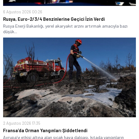
6 Ağustos 2026 00:26
Rusya, Euro-2/3/4 Benzinlerine Geçici İzin Verdi
Rusya Enerji Bakanlığı, yerel akaryakıt arzını artırmak amacıyla bazı
düşük...
2 Ağustos 2026 17:35
Fransa’da Orman Yangınları Şiddetlendi
Avrupa’yı etkisi altına alan sıcak hava dalgası, kıtada yangınların