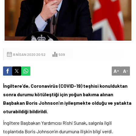
8 NISAN 2020 20:52
509
A
A
+
-
İngiltere’de, Coronavirüs (COVID-19) teşhisi konulduktan
sonra durumu kötüleştiği için yoğun bakıma alınan
Başbakan Boris Johnson’ın iyileşmekte olduğu ve yatakta
oturabildiği bildirildi.
İngiltere Başbakan Yardımcısı Rishi Sunak
,
salgınla ilgili
toplantıda Boris Johnson’ın durumuna ilişkin bilgi verdi.