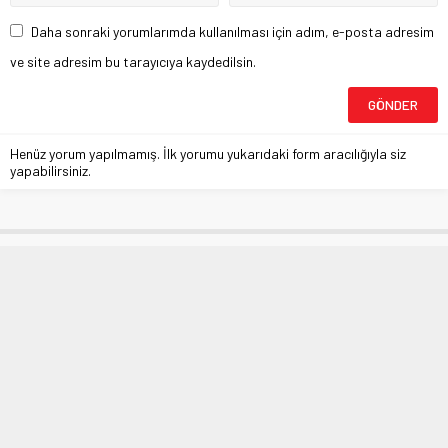
Daha sonraki yorumlarımda kullanılması için adım, e-posta adresim
ve site adresim bu tarayıcıya kaydedilsin.
Henüz yorum yapılmamış. İlk yorumu yukarıdaki form aracılığıyla siz
yapabilirsiniz.
Yıldırım’da YKS provası başlıyor
Anasayfa
»
Eğitim
»
Yıldırım’da YKS provası başlıyor