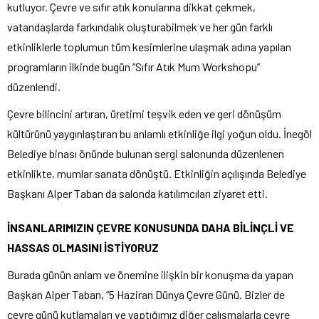
kutluyor. Çevre ve sıfır atık konularına dikkat çekmek,
vatandaşlarda farkındalık oluşturabilmek ve her gün farklı
etkinliklerle toplumun tüm kesimlerine ulaşmak adına yapılan
programların ilkinde bugün “Sıfır Atık Mum Workshopu”
düzenlendi.
Çevre bilincini artıran, üretimi teşvik eden ve geri dönüşüm
kültürünü yaygınlaştıran bu anlamlı etkinliğe ilgi yoğun oldu. İnegöl
Belediye binası önünde bulunan sergi salonunda düzenlenen
etkinlikte, mumlar sanata dönüştü. Etkinliğin açılışında Belediye
Başkanı Alper Taban da salonda katılımcıları ziyaret etti.
İNSANLARIMIZIN ÇEVRE KONUSUNDA DAHA BİLİNÇLİ VE
HASSAS OLMASINI İSTİYORUZ
Burada günün anlam ve önemine ilişkin bir konuşma da yapan
Başkan Alper Taban, “5 Haziran Dünya Çevre Günü. Bizler de
çevre günü kutlamaları ve yaptığımız diğer çalışmalarla çevre