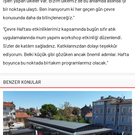
işleri yapan ülkeler var. Bizim ülkemiz de bu anlamda aslında iyi
bir noktaya ulaştı. Ben inanıyorum ki her geçen gün çevre
konusunda daha da bilinçleneceğiz.”
“Çevre Haftası etkinliklerimiz kapsamında bugün sıfır atık
uygulamalarında mum yapımı workshop etkinliği düzenlendi.
Sizler de katılım sağladınız. Katkılarınızdan dolayı teşekkür
ediyorum. Belki küçük gibi gözüken ancak önemli adımlar. Hafta
boyunca bu noktada birtakım programlarımız olacak.”
BENZER KONULAR