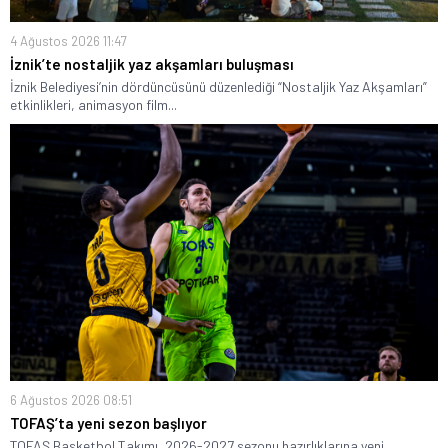
4 Ağustos 2026 11:47
İznik’te nostaljik yaz akşamları buluşması
İznik Belediyesi’nin dördüncüsünü düzenlediği “Nostaljik Yaz Akşamları”
etkinlikleri, animasyon film...
6 Ağustos 2026 08:51
TOFAŞ’ta yeni sezon başlıyor
TOFAŞ Basketbol Takımı, 2026-2027 sezonu hazırlıklarına yeni