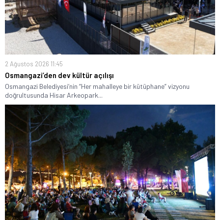
2 Ağustos 2026 11:45
Osmangazi’den dev kültür açılışı
Osmangazi Belediyesi’nin “Her mahalleye bir kütüphane” vizyonu
doğrultusunda Hisar Arkeopark...