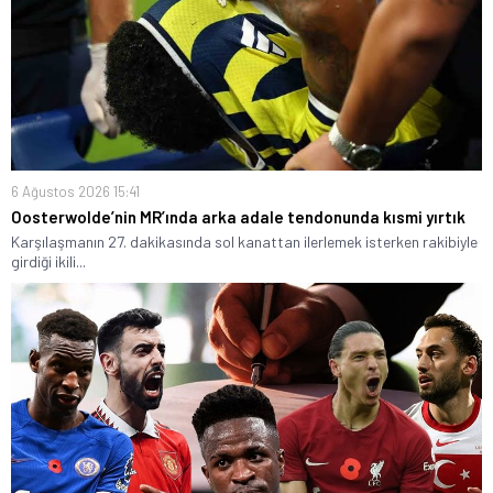
6 Ağustos 2026 15:41
Oosterwolde’nin MR’ında arka adale tendonunda kısmi yırtık
Karşılaşmanın 27. dakikasında sol kanattan ilerlemek isterken rakibiyle
girdiği ikili...