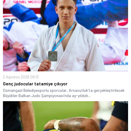
2 Ağustos 2026 09:13
Genç judocular tatamiye çıkıyor
Osmangazi Belediyesporlu sporcular, Arnavutluk’ta gerçekleştirilecek
Büyükler Balkan Judo Şampiyonası’nda ay-yıldızlı...