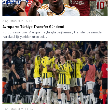
3 Ağustos 2026 15:10
Avrupa ve Türkiye Transfer Gündemi
Futbol sezonunun Avrupa maçlarıyla başlaması, transfer pazarında
hareketliliği yeniden ateşledi....
6 Ağustos 2026 00:32