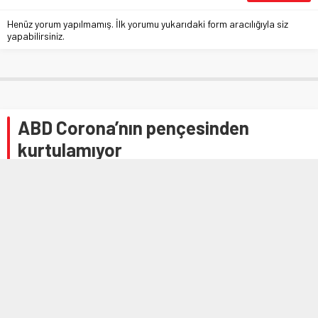
Henüz yorum yapılmamış. İlk yorumu yukarıdaki form aracılığıyla siz
yapabilirsiniz.
ABD Corona’nın pençesinden
kurtulamıyor
Anasayfa
»
DÜNYA
»
ABD Corona’nın pençesinden kurtulamıyor