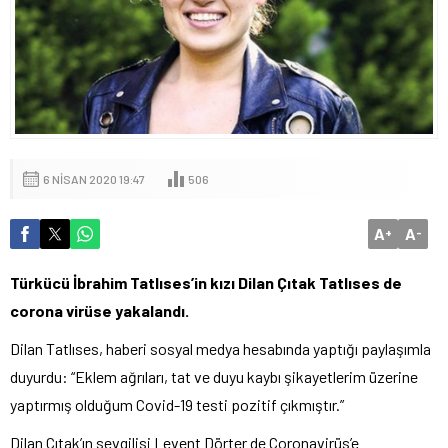
6 NISAN 2020 19:47
506
A
A
+
-
Türkücü İbrahim Tatlıses’in kızı Dilan Çıtak Tatlıses de
corona virüse yakalandı.
Dilan Tatlıses, haberi sosyal medya hesabında yaptığı paylaşımla
duyurdu: “Eklem ağrıları, tat ve duyu kaybı şikayetlerim üzerine
yaptırmış olduğum Covid-19 testi pozitif çıkmıştır.”
Dilan Çıtak’ın sevgilisi Levent Dörter de Coronavirüs’e