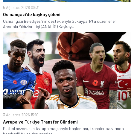
5 Ağustos 2026 09:31
Osmangazi’de kaykay şöleni
Osmangazi Belediyesi’nin destekleriyle Sukaypark’ta düzenlenen
Anadolu Yıldızlar Ligi (ANALİG) Kaykay...
3 Ağustos 2026 15:10
Avrupa ve Türkiye Transfer Gündemi
Futbol sezonunun Avrupa maçlarıyla başlaması, transfer pazarında
hareketliliği yeniden ateşledi....