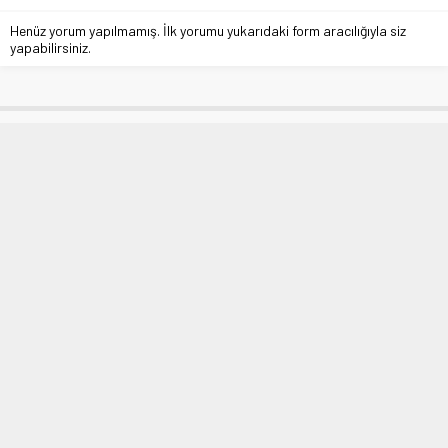
Henüz yorum yapılmamış. İlk yorumu yukarıdaki form aracılığıyla siz
yapabilirsiniz.
Osmangazi’de Orhan Kemal’in İzleri
Karikatürlerle Yaşatılacak
Anasayfa
»
Kültür
»
Osmangazi’de Orhan Kemal’in İzleri Karikatürlerle
Yaşatılacak