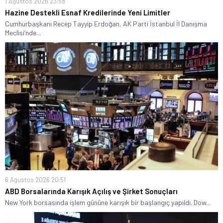
1 Ağustos 2026 23:58
Hazine Destekli Esnaf Kredilerinde Yeni Limitler
Cumhurbaşkanı Recep Tayyip Erdoğan, AK Parti İstanbul İl Danışma
Meclisi’nde...
6 Ağustos 2026 20:51
ABD Borsalarında Karışık Açılış ve Şirket Sonuçları
New York borsasında işlem gününe karışık bir başlangıç yapıldı. Dow...