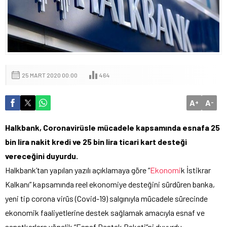
25 MART 2020 00:00
464
A
A
+
-
Halkbank, Coronavirüsle mücadele kapsamında esnafa 25
bin lira nakit kredi ve 25 bin lira ticari kart desteği
vereceğini duyurdu.
Halkbank’tan yapılan yazılı açıklamaya göre “
Ekonomi
k İstikrar
Kalkanı” kapsamında reel ekonomiye desteğini sürdüren banka,
yeni tip corona virüs (Covid-19) salgınıyla mücadele sürecinde
ekonomik faaliyetlerine destek sağlamak amacıyla esnaf ve
sanatkarlara yönelik “Esnaf Destek Paketi”ni duyurdu.