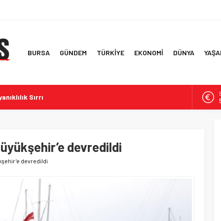
BURSA
GÜNDEM
TÜRKİYE
EKONOMİ
DÜNYA
YAŞA
anıklılık Sırrı
çeve Yasa Özensiz Hazırlandı’
ve Güvenlik Çerçevesi
 Korunması ve Güvenlik Bilgisi
Büyükşehir’e devredildi
Başkanı Çaykara’nın Tahliyesi
kşehir’e devredildi