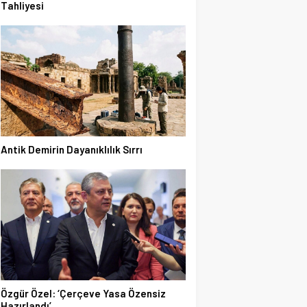
Tahliyesi
Antik Demirin Dayanıklılık Sırrı
Özgür Özel: ‘Çerçeve Yasa Özensiz
Hazırlandı’