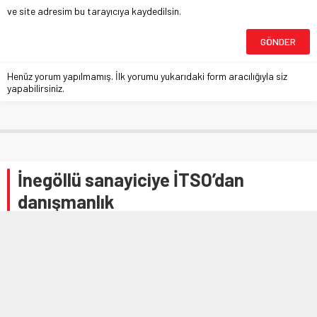
ve site adresim bu tarayıcıya kaydedilsin.
Henüz yorum yapılmamış. İlk yorumu yukarıdaki form aracılığıyla siz
yapabilirsiniz.
İnegöllü sanayiciye İTSO’dan
danışmanlık
Anasayfa
»
EKONOMİ
»
İnegöllü sanayiciye İTSO’dan danışmanlık