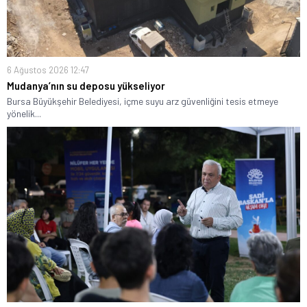
6 Ağustos 2026 12:47
Mudanya’nın su deposu yükseliyor
Bursa Büyükşehir Belediyesi, içme suyu arz güvenliğini tesis etmeye
yönelik...