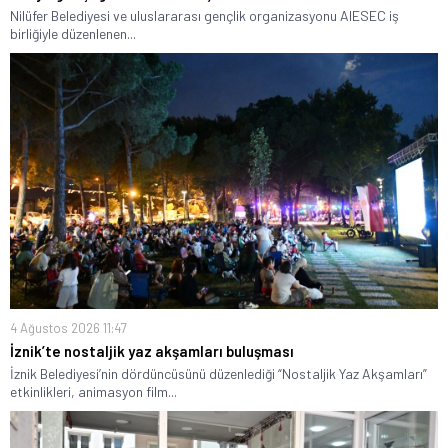
Nilüfer Belediyesi ve uluslararası gençlik organizasyonu AIESEC iş
birliğiyle düzenlenen...
4 Ağustos 2026 11:47
İznik’te nostaljik yaz akşamları buluşması
İznik Belediyesi’nin dördüncüsünü düzenlediği “Nostaljik Yaz Akşamları”
etkinlikleri, animasyon film...