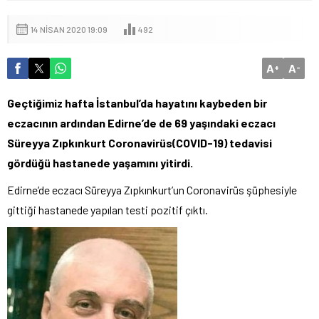
14 NISAN 2020 19:09
492
A
A
+
-
Geçtiğimiz hafta İstanbul’da hayatını kaybeden bir
eczacının ardından Edirne’de de 69 yaşındaki eczacı
Süreyya Zıpkınkurt Coronavirüs(COVID-19) tedavisi
gördüğü hastanede yaşamını yitirdi.
Edirne’de eczacı Süreyya Zıpkınkurt’un Coronavirüs şüphesiyle
gittiği hastanede yapılan testi pozitif çıktı.