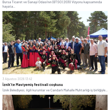
Bursa Ticaret ve Sanayi Odası’nın (BTSO) 2030 Vizyonu kapsamında
hayata...
3 Ağustos 2026 13:42
İznik’te Maviyemiş festivali coşkusu
İznik Belediyesi, ilgili kurumlar ve Candarlı Mahalle Muhtarlığı iş birliğiyle...