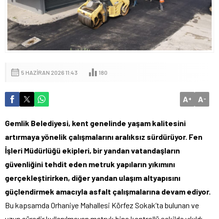
5 HAZIRAN 2026 11:43
180
A
A
+
-
Gemlik Belediyesi, kent genelinde yaşam kalitesini
artırmaya yönelik çalışmalarını aralıksız sürdürüyor. Fen
İşleri Müdürlüğü ekipleri, bir yandan vatandaşların
güvenliğini tehdit eden metruk yapıların yıkımını
gerçekleştirirken, diğer yandan ulaşım altyapısını
güçlendirmek amacıyla asfalt çalışmalarına devam ediyor.
Bu kapsamda Orhaniye Mahallesi Körfez Sokak’ta bulunan ve
uzun süredir kullanılmayan metruk bina kontrollü şekilde yıkıldı.