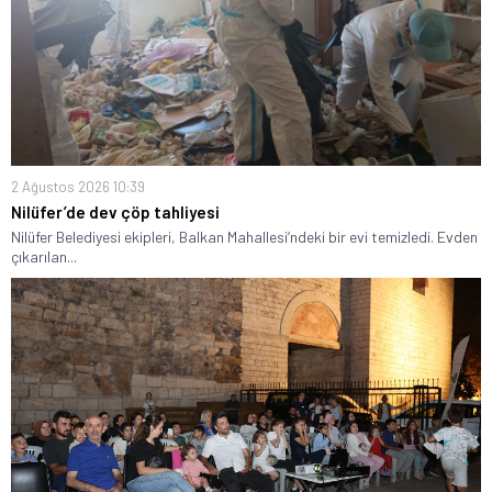
2 Ağustos 2026 10:39
Nilüfer’de dev çöp tahliyesi
Nilüfer Belediyesi ekipleri, Balkan Mahallesi’ndeki bir evi temizledi. Evden
çıkarılan...