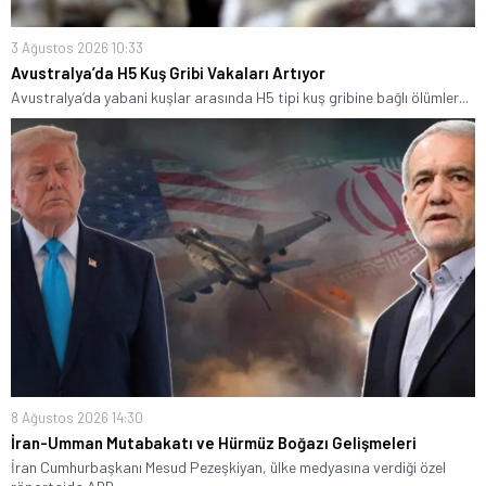
3 Ağustos 2026 10:33
Avustralya’da H5 Kuş Gribi Vakaları Artıyor
Avustralya’da yabani kuşlar arasında H5 tipi kuş gribine bağlı ölümler...
8 Ağustos 2026 14:30
İran-Umman Mutabakatı ve Hürmüz Boğazı Gelişmeleri
İran Cumhurbaşkanı Mesud Pezeşkiyan, ülke medyasına verdiği özel