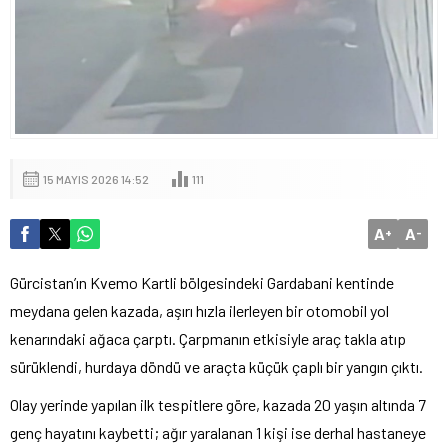
15 MAYIS 2026 14:52
111
A
A
+
-
Gürcistan’ın Kvemo Kartli bölgesindeki Gardabani kentinde
meydana gelen kazada, aşırı hızla ilerleyen bir otomobil yol
kenarındaki ağaca çarptı. Çarpmanın etkisiyle araç takla atıp
sürüklendi, hurdaya döndü ve araçta küçük çaplı bir yangın çıktı.
Olay yerinde yapılan ilk tespitlere göre, kazada 20 yaşın altında 7
genç hayatını kaybetti; ağır yaralanan 1 kişi ise derhal hastaneye