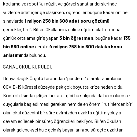
kodlama ve robotik, müzik ve görsel sanatlar derslerinde
yüzlerce adet içeriğe ulaşırken, öğrenciler bugüne kadar online
sınavlarda
1 milyon 258 bin 608
adet soru çözümü
gerçekleştirdi. Bilfen Okullarının, online eğitim platformuna
günlük ortalama giriş yapan
3 bin öğretmen
, bugüne kadar
135
bin 960 online
derste
4 milyon 758 bin 600
dakika konu
anlatımı
nda bulundu.
SANAL OKUL KURULDU
Dünya Sağlık Örgütü tarafından “pandemi” olarak tanımlanan
COVID-19 küresel düzeyde pek çok boyutta krize neden oldu.
Kontrol dışında gelişen her afet gibi bu salgında da hem olumsuz
duygularla baş edilmesi gereken hem de en önemli rutinlerden biri
olan okul düzenini bir süre evimizden uzakta eğitim yoluyla
devam edilecek bir süreç öğrencileri bekliyor. Bilfen Okulları
olarak geleneksel hale gelmiş başarılarını bu süreçte uzaktan