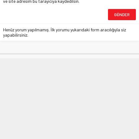
ve site adresim bu tarayıcıya kaydedilsin.
Henüz yorum yapılmamış. İlk yorumu yukarıdaki form aracılığıyla siz
yapabilirsiniz.
Bilim Kurulu’ndan kuluçka
güncellemesi
Anasayfa
»
MANŞETLER
»
Bilim Kurulu’ndan kuluçka güncellemesi