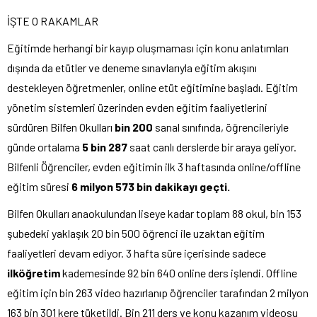
İŞTE O RAKAMLAR
Eğitimde herhangi bir kayıp oluşmaması için konu anlatımları
dışında da etütler ve deneme sınavlarıyla eğitim akışını
destekleyen öğretmenler, online etüt eğitimine başladı. Eğitim
yönetim sistemleri üzerinden evden eğitim faaliyetlerini
sürdüren Bilfen Okulları
bin 200
sanal sınıfında, öğrencileriyle
günde ortalama
5 bin 287
saat canlı derslerde bir araya geliyor.
Bilfenli Öğrenciler, evden eğitimin ilk 3 haftasında online/offline
eğitim süresi
6 milyon 573 bin dakikayı geçti.
Bilfen Okulları anaokulundan liseye kadar toplam 88 okul, bin 153
şubedeki yaklaşık 20 bin 500 öğrenci ile uzaktan eğitim
faaliyetleri devam ediyor. 3 hafta süre içerisinde sadece
ilköğretim
kademesinde 92 bin 640 online ders işlendi. Offline
eğitim için bin 263 video hazırlanıp öğrenciler tarafından 2 milyon
163 bin 301 kere tüketildi. Bin 211 ders ve konu kazanım videosu