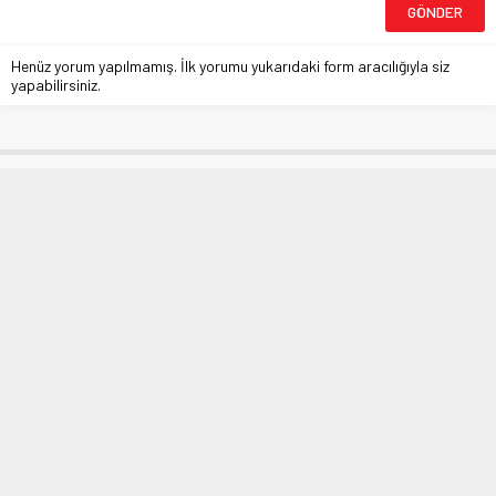
Henüz yorum yapılmamış. İlk yorumu yukarıdaki form aracılığıyla siz
yapabilirsiniz.
Evde çalışanlara hareket önerileri
Anasayfa
»
SAĞLIK
»
Evde çalışanlara hareket önerileri