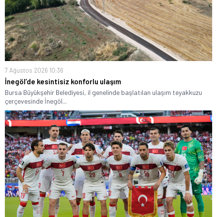
7 Ağustos 2026 10:36
İnegöl’de kesintisiz konforlu ulaşım
Bursa Büyükşehir Belediyesi, il genelinde başlatılan ulaşım teyakkuzu
çerçevesinde İnegöl...