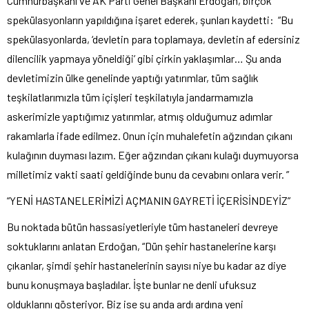
Cumhurbaşkanı ve AK Parti Genel Başkanı Erdoğan, birçok
spekülasyonların yapıldığına işaret ederek, şunları kaydetti: “Bu
spekülasyonlarda, ‘devletin para toplamaya, devletin af edersiniz
dilencilik yapmaya yöneldiği’ gibi çirkin yaklaşımlar… Şu anda
devletimizin ülke genelinde yaptığı yatırımlar, tüm sağlık
teşkilatlarımızla tüm içişleri teşkilatıyla jandarmamızla
askerimizle yaptığımız yatırımlar, atmış olduğumuz adımlar
rakamlarla ifade edilmez. Onun için muhalefetin ağzından çıkanı
kulağının duyması lazım. Eğer ağzından çıkanı kulağı duymuyorsa
milletimiz vakti saati geldiğinde bunu da cevabını onlara verir. ”
“YENİ HASTANELERİMİZİ AÇMANIN GAYRETİ İÇERİSİNDEYİZ”
Bu noktada bütün hassasiyetleriyle tüm hastaneleri devreye
soktuklarını anlatan Erdoğan, “Dün şehir hastanelerine karşı
çıkanlar, şimdi şehir hastanelerinin sayısı niye bu kadar az diye
bunu konuşmaya başladılar. İşte bunlar ne denli ufuksuz
olduklarını gösteriyor. Biz ise şu anda ardı ardına yeni