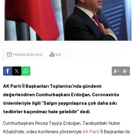
1 NISAN 2020 19:41
501
A
A
+
-
AK Parti İl Başkanları Toplantısı’nda gündemi
değerlendiren Cumhurbaşkanı Erdoğan, Coronavirüs
önlemleriyle ilgili “Salgın yaygınlaşırsa çok daha sıkı
tedbirler kaçınılmaz hale gelebilir” dedi.
Cumhurbaşkanı Recep Tayyip Erdoğan, Tarabya’daki Huber
Köşkü’nde, video konferans yöntemiyle
AK Parti
İl Başkanları ile