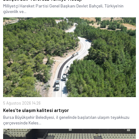
Milliyetçi Hareket Partisi Genel Başkanı Devlet Bahçeli, Türkiye’nin
güvenlik ve...
5 Ağustos 2026 14:26
Keles’te ulaşım kalitesi artıyor
Bursa Büyükşehir Belediyesi, il genelinde başlatılan ulaşım teyakkuzu
çerçevesinde Keles...