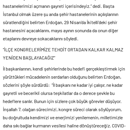
hastanelerimizi açmanın gayreti içerisindeyiz.” dedi. Başta
İstanbul olmak üzere şu anda şehir hastanelerinin açılışlarının
süratlendiğini belirten Erdoğan, 29 Nisan’da İkitelli’deki şehir
hastanesini açacaklarını, mayıs ayının sonunda da onun diğer
etaplarını devreye sokacaklarını söyledi.
“İLÇE KONGRELERİMİZE TEHDİT ORTADAN KALKAR KALMAZ
YENİDEN BAŞLAYACAĞIZ”
İl başkanlarının, kendi şehirlerinde bu hedefi gerçekleştirmek için
yürüttükleri mücadelenin serdarları olduğunu belirten Erdoğan,
sözlerini şöyle sürdürdü: “İl başkanı ne kadar iyi çalışır, ne kadar
gayretli ve becerikli olursa teşkilatlar da o derece şevkle bu
hedeflere sarılır. Bunun için sizlere çok büyük görevler düşüyor.
İnşallah 7. olağan sürecimizi, kongre süreci olarak söylüyorum,
bu doğrultuda kendimizi ve enerjimizi yenilemenin, milletimizle
daha sıkı bağlar kurmanın vesilesi haline dönüştüreceğiz. COVID-