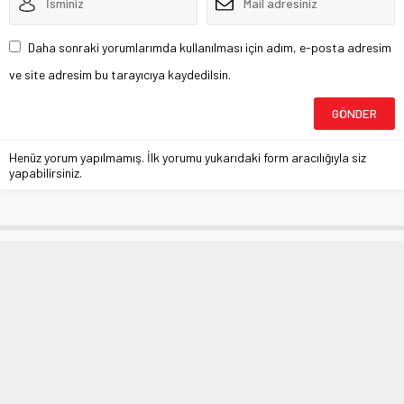
Daha sonraki yorumlarımda kullanılması için adım, e-posta adresim
ve site adresim bu tarayıcıya kaydedilsin.
Henüz yorum yapılmamış. İlk yorumu yukarıdaki form aracılığıyla siz
yapabilirsiniz.
BAT’tan Corona aşısı atılımı
Anasayfa
»
DÜNYA
»
BAT’tan Corona aşısı atılımı