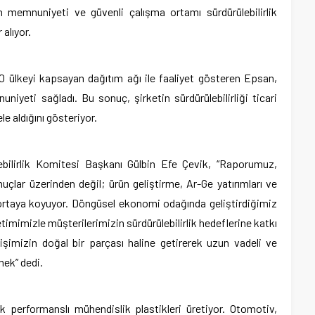
n memnuniyeti ve güvenli çalışma ortamı sürdürülebilirlik
 alıyor.
50 ülkeyi kapsayan dağıtım ağı ile faaliyet gösteren Epsan,
iyeti sağladı. Bu sonuç, şirketin sürdürülebilirliği ticari
le aldığını gösteriyor.
ilirlik Komitesi Başkanı Gülbin Efe Çevik, “Raporumuz,
onuçlar üzerinden değil; ürün geliştirme, Ar-Ge yatırımları ve
zı ortaya koyuyor. Döngüsel ekonomi odağında geliştirdiğimiz
imimizle müşterilerimizin sürdürülebilirlik hedeflerine katkı
i işimizin doğal bir parçası haline getirerek uzun vadeli ve
mek” dedi.
k performanslı mühendislik plastikleri üretiyor. Otomotiv,