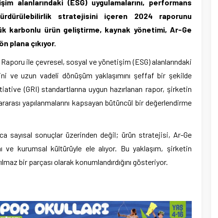
şim alanlarındaki (ESG) uygulamalarını, performans
rdürülebilirlik stratejisini içeren 2024 raporunu
ük karbonlu ürün geliştirme, kaynak yönetimi, Ar-Ge
ön plana çıkıyor.
 Raporu ile çevresel, sosyal ve yönetişim (ESG) alanlarındaki
ini ve uzun vadeli dönüşüm yaklaşımını şeffaf bir şekilde
ative (GRI) standartlarına uygun hazırlanan rapor, şirketin
lararası yapılanmalarını kapsayan bütüncül bir değerlendirme
zca sayısal sonuçlar üzerinden değil; ürün stratejisi, Ar-Ge
ı ve kurumsal kültürüyle ele alıyor. Bu yaklaşım, şirketin
rılmaz bir parçası olarak konumlandırdığını gösteriyor.