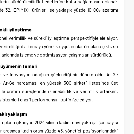
rin sürdürülebilirlik hedeflerine katkı sağlamasına olanak
e 32, EPIMIX+ ürünleri ise yaklaşık yüzde 10 CO₂ azaltımı
kli iyileştirme
l verimlilik ve sürekli iyileştirme perspektifiyle ele alıyor.
erimliliğini artırmaya yönelik uygulamalar ön plana çıktı, su
ı alanlarında izleme ve optimizasyon çalışmaları sürdürüldü.
 büyümenin temeli
nın ve inovasyon odağının güçlendiği bir dönem oldu. Ar-Ge
e’de Ar-Ge harcaması en yüksek 500 şirket” listesinde üst
 ile üretim süreçlerinde izlenebilirlik ve verimlilik artarken,
sistemleri enerji performansını optimize ediyor.
aklı yaklaşım
 ön plana çıkarıyor. 2024 yılında kadın mavi yaka çalışan sayısı
r arasında kadın oranı yüzde 48, yönetici pozisyonlarındaki