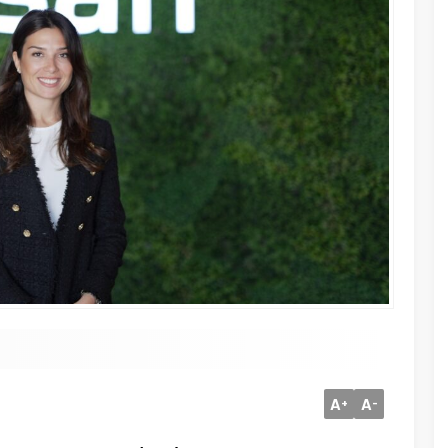
A
A
+
-