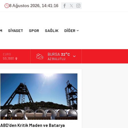
8 Ağustos 2026, 14:41:18
M
SİYASET
SPOR
SAĞLIK
DİĞER
BURSA
32°C
ALTIN
6.660,55
AZ BULUTLU
BİST
13.779,39
DOLAR
47,7111
EURO
55,1881
ABD’den Kritik Maden ve Batarya