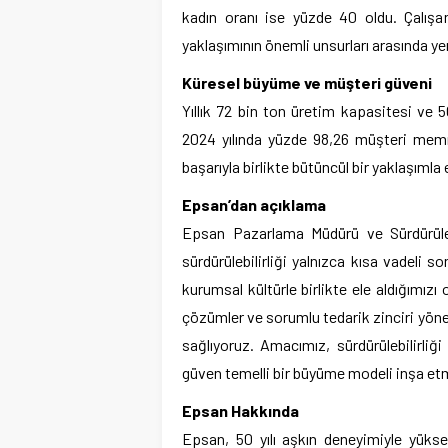
kadın oranı ise yüzde 40 oldu. Çalışa
yaklaşımının önemli unsurları arasında yer
Küresel büyüme ve müşteri güveni
Yıllık 72 bin ton üretim kapasitesi ve 
2024 yılında yüzde 98,26 müşteri memnun
başarıyla birlikte bütüncül bir yaklaşımla e
Epsan’dan açıklama
Epsan Pazarlama Müdürü ve Sürdürüleb
sürdürülebilirliği yalnızca kısa vadeli s
kurumsal kültürle birlikte ele aldığımı
çözümler ve sorumlu tedarik zinciri yönet
sağlıyoruz. Amacımız, sürdürülebilirliğ
güven temelli bir büyüme modeli inşa et
Epsan Hakkında
Epsan, 50 yılı aşkın deneyimiyle yükse