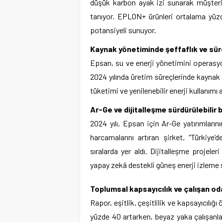
düşük karbon ayak izi sunarak müşterile
tanıyor. EPLON+ ürünleri ortalama yüzd
potansiyeli sunuyor.
Kaynak yönetiminde şeffaflık ve süre
Epsan, su ve enerji yönetimini operasyone
2024 yılında üretim süreçlerinde kaynak v
tüketimi ve yenilenebilir enerji kullanım
Ar-Ge ve dijitalleşme sürdürülebilir
2024 yılı, Epsan için Ar-Ge yatırımları
harcamalarını artıran şirket, “Türkiy
sıralarda yer aldı. Dijitalleşme projeleri
yapay zekâ destekli güneş enerji izleme 
Toplumsal kapsayıcılık ve çalışan od
Rapor, eşitlik, çeşitlilik ve kapsayıcılığı
yüzde 40 artarken, beyaz yaka çalışanla