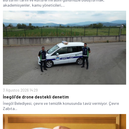
akademisyenler, kamu yöneticileri,...
3 Ağustos 2026 14:29
İnegöl’de drone destekli denetim
İnegöl Belediyesi, çevre ve temizlik konusunda taviz vermiyor. Çevre
Zabıta...