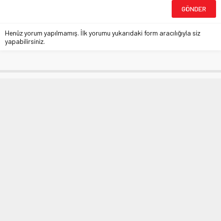
Henüz yorum yapılmamış. İlk yorumu yukarıdaki form aracılığıyla siz
yapabilirsiniz.
Engelliler için ‘Yıldırım’ dayanışma
Anasayfa
»
BURSA
»
Engelliler için ‘Yıldırım’ dayanışma