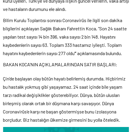
kurul üyeleri, Türkiye ve dünyaya ilişkin güncel verilerin, vaka artışı
ve hastaların durumunu ele alındı.
Bilim Kurulu Toplantısı sonrası Coronavirüs ile ilgili son dakika
bilgilerini açıklayan Sağlık Bakanı Fahrettin Koca, “Son 24 saatte
yapılan test sayısı 14 bin 396, vaka sayısı 2 bin 148. Hayatını
kaybedenlerin sayısı 63. Toplam 333 hastamız iyileşti. Toplam
hayatını kaybedenlerin sayısı 277 oldu
”
açıklamasında bulundu.
BAKAN KOCA’NIN AÇIKLAMALARINDAN SATIR BAŞLARI:
Çin’de başlayan olay bütün hayatı belirlemiş durumda. Hiçbirimiz
bu hastalık yokmuş gibi yaşayamaz. 24 saat içinde bile yaşam
tarzı radikal değişiklikler gösterebiliyor. Dünya, bütün ulusları
birleşmiş olarak ortak bir düşmana karşı savaşıyor. Dünya
Coronavirüs’e karşı ne başarı göstermişse bunu izolasyona
borçludur. Biz hastalığın ülkemize girmesini bu yolla öteledik.