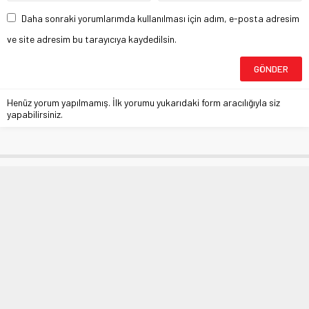
Daha sonraki yorumlarımda kullanılması için adım, e-posta adresim
ve site adresim bu tarayıcıya kaydedilsin.
Henüz yorum yapılmamış. İlk yorumu yukarıdaki form aracılığıyla siz
yapabilirsiniz.
Erdoğan’dan sokağa çıkma yasağı
sinyali
Anasayfa
»
MANŞETLER
»
Erdoğan’dan sokağa çıkma yasağı sinyali