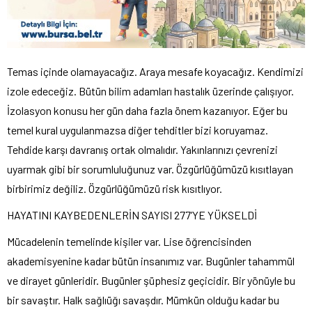
Temas içinde olamayacağız. Araya mesafe koyacağız. Kendimizi
izole edeceğiz. Bütün bilim adamları hastalık üzerinde çalışıyor.
İzolasyon konusu her gün daha fazla önem kazanıyor. Eğer bu
temel kural uygulanmazsa diğer tehditler bizi koruyamaz.
Tehdide karşı davranış ortak olmalıdır. Yakınlarınızı çevrenizi
uyarmak gibi bir sorumluluğunuz var. Özgürlüğümüzü kısıtlayan
birbirimiz değiliz. Özgürlüğümüzü risk kısıtlıyor.
HAYATINI KAYBEDENLERİN SAYISI 277’YE YÜKSELDİ
Mücadelenin temelinde kişiler var. Lise öğrencisinden
akademisyenine kadar bütün insanımız var. Bugünler tahammül
ve dirayet günleridir. Bugünler şüphesiz geçicidir. Bir yönüyle bu
bir savaştır. Halk sağlıüğı savaşdır. Mümkün olduğu kadar bu