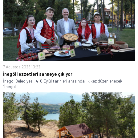
7 Ağustos 2026 10:22
İnegöl lezzetleri sahneye çıkıyor
İnegöl Belediyesi, 4-6 Eylül tarihleri arasında ilk kez düzenlenecek
“İnegöl...