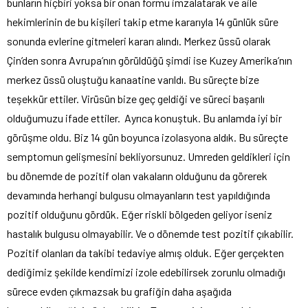
bunların hiçbiri yoksa bir onan formu imzalatarak ve aile
hekimlerinin de bu kişileri takip etme kararıyla 14 günlük süre
sonunda evlerine gitmeleri kararı alındı. Merkez üssü olarak
Çin’den sonra Avrupa’nın görüldüğü şimdi ise Kuzey Amerika’nın
merkez üssü oluştuğu kanaatine varıldı. Bu süreçte bize
teşekkür ettiler. Virüsün bize geç geldiği ve süreci başarılı
olduğumuzu ifade ettiler. Ayrıca konuştuk. Bu anlamda iyi bir
görüşme oldu. Biz 14 gün boyunca izolasyona aldık. Bu süreçte
semptomun gelişmesini bekliyorsunuz. Umreden geldikleri için
bu dönemde de pozitif olan vakaların olduğunu da görerek
devamında herhangi bulgusu olmayanların test yapıldığında
pozitif olduğunu gördük. Eğer riskli bölgeden geliyor iseniz
hastalık bulgusu olmayabilir. Ve o dönemde test pozitif çıkabilir.
Pozitif olanları da takibi tedaviye almış olduk. Eğer gerçekten
dediğimiz şekilde kendimizi izole edebilirsek zorunlu olmadığı
sürece evden çıkmazsak bu grafiğin daha aşağıda