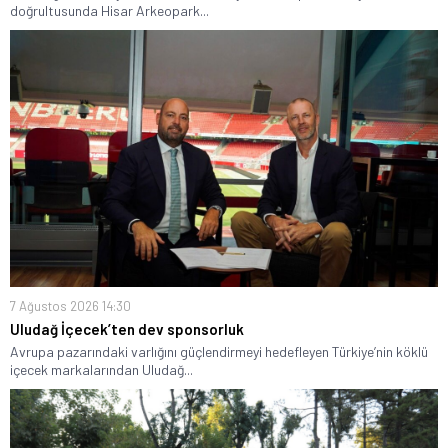
doğrultusunda Hisar Arkeopark...
7 Ağustos 2026 14:30
Uludağ İçecek’ten dev sponsorluk
Avrupa pazarındaki varlığını güçlendirmeyi hedefleyen Türkiye’nin köklü
içecek markalarından Uludağ...