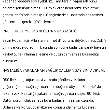
kapanabileceğini söyleyebiliriz. Tam tersini yaparsak bunu
önleme şansımız olmaz. Bizim evlerde kendimizi izole etme
çabası içerisinde olmalıyız. Gençlerin de bu noktada hassasiyet
göstermesi gerektiğini biliyoruz.
PROF. DR. CEMİL TAŞÇIOĞLU’NA BAŞSAĞLIĞI
Sayın Hocam için Allah’tan rahmet diliyorum. Büyük bir acı. Çok iyi
bir insandı ve görevinin başında son güne kadar çalışarak hayatını
kaybetti. Yakınlarına ailesine ve bütün camiamıza başsağlığı
diliyorum.
HASTALIĞA YAKALANAN SAĞLIK ÇALIŞAN SAYISINI AÇIKLADI
DSÖ ile konuştuğumda, Avrupa’da görülen vakaların
çoğunluğunun sağlık çalışanları olduğunu söyledi. Bizde böyle bir
rakam yok. Hastalığa yakalanan sağlık çalışanı sayısı 601 kişi.
Bütün sorumluluk sahada bu arkadaşlarımızın omuzunda.
Dolayasıyla koruyucu malzeme konusunda her türlü gayret