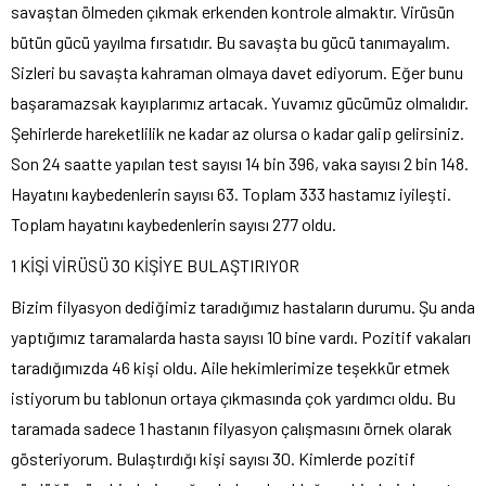
savaştan ölmeden çıkmak erkenden kontrole almaktır. Virüsün
bütün gücü yayılma fırsatıdır. Bu savaşta bu gücü tanımayalım.
Sizleri bu savaşta kahraman olmaya davet ediyorum. Eğer bunu
başaramazsak kayıplarımız artacak. Yuvamız gücümüz olmalıdır.
Şehirlerde hareketlilik ne kadar az olursa o kadar galip gelirsiniz.
Son 24 saatte yapılan test sayısı 14 bin 396, vaka sayısı 2 bin 148.
Hayatını kaybedenlerin sayısı 63. Toplam 333 hastamız iyileşti.
Toplam hayatını kaybedenlerin sayısı 277 oldu.
1 KİŞİ VİRÜSÜ 30 KİŞİYE BULAŞTIRIYOR
Bizim filyasyon dediğimiz taradığımız hastaların durumu. Şu anda
yaptığımız taramalarda hasta sayısı 10 bine vardı. Pozitif vakaları
taradığımızda 46 kişi oldu. Aile hekimlerimize teşekkür etmek
istiyorum bu tablonun ortaya çıkmasında çok yardımcı oldu. Bu
taramada sadece 1 hastanın filyasyon çalışmasını örnek olarak
gösteriyorum. Bulaştırdığı kişi sayısı 30. Kimlerde pozitif