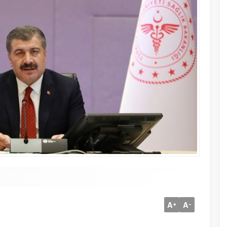
A
A
+
-