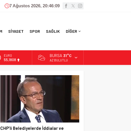
7 Ağustos 2026, 20:46:10
M
SİYASET
SPOR
SAĞLIK
DİĞER
BURSA
31°C
ALTIN
6.662,82
AZ BULUTLU
BİST
13.779,39
DOLAR
47,6961
EURO
55,1808
CHP’li Belediyelerde İddialar ve