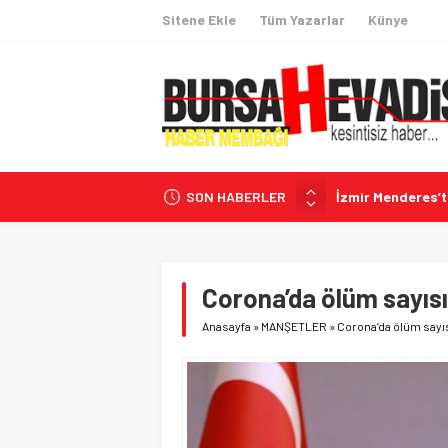
Sitene Ekle
Tüm Yazarlar
Künye
SON HABERLER
İzmir Menderes’
İngiltere’de Tarih
İhracatta 60 Hede
Coğrafi İşaretli
Corona’da ölüm sayısı
CHP’li Belediyele
Anasayfa
»
MANŞETLER
»
Corona’da ölüm sayıs