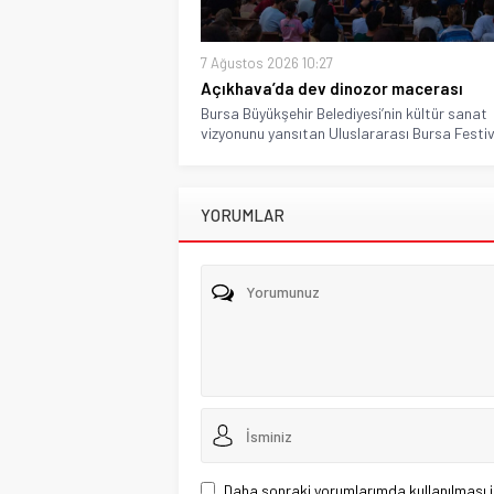
7 Ağustos 2026 10:27
Açıkhava’da dev dinozor macerası
Bursa Büyükşehir Belediyesi’nin kültür sanat
vizyonunu yansıtan Uluslararası Bursa Festival
YORUMLAR
Daha sonraki yorumlarımda kullanılması i