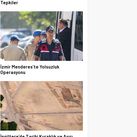
Tepkiler
İzmir Menderes’te Yolsuzluk
Operasyonu
İngiltere’de Tarihi Kuraklık ve Aşırı