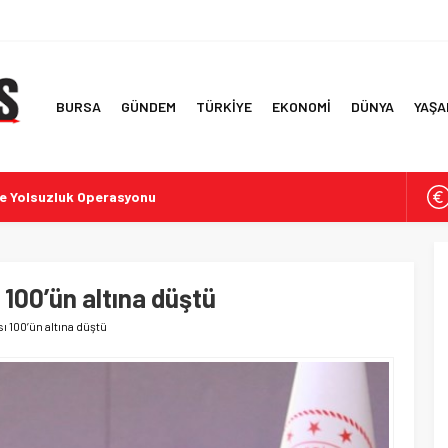
BURSA
GÜNDEM
TÜRKİYE
EKONOMİ
DÜNYA
YAŞA
te Yolsuzluk Operasyonu
i Kuraklık ve Aşırı Sıcaklar
f Ülke ve İlk 6 Aylık Ticaret Rakamları
 Simitlerde Derecelendirme Sonuçları
 100’ün altına düştü
rde İddialar ve Tepkiler
ı 100’ün altına düştü