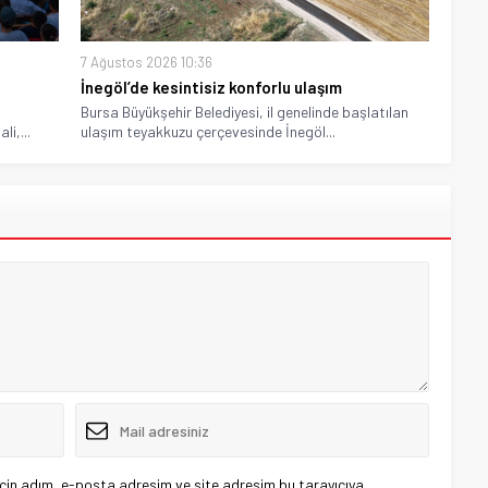
7 Ağustos 2026 10:36
İnegöl’de kesintisiz konforlu ulaşım
Bursa Büyükşehir Belediyesi, il genelinde başlatılan
i,...
ulaşım teyakkuzu çerçevesinde İnegöl...
çin adım, e-posta adresim ve site adresim bu tarayıcıya