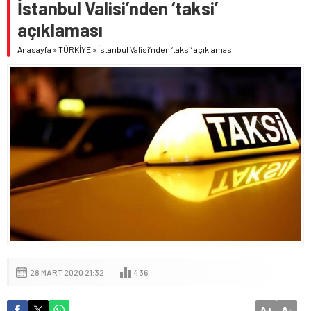
İstanbul Valisi’nden ‘taksi’
açıklaması
Anasayfa
»
TÜRKİYE
»
İstanbul Valisi’nden ‘taksi’ açıklaması
28 MART 2020 21:32
436
A
A
+
-