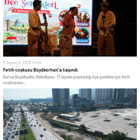
5 Ağustos 2026 13:59
Fetih coşkusu Büyükorhan’a taşındı
Bursa Büyükşehir Belediyesi, 17 ilçede planladığı ilçe şenlikleriyle fetih
coşkusunu...