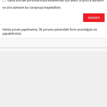
Daha sonraki yorumlarımda kullanılması için adım, e-posta adresim
ve site adresim bu tarayıcıya kaydedilsin.
Henüz yorum yapılmamış. İlk yorumu yukarıdaki form aracılığıyla siz
yapabilirsiniz.
Serdar Ortaç vasiyetini açıkladı
Anasayfa
»
MAGAZİN
»
Serdar Ortaç vasiyetini açıkladı