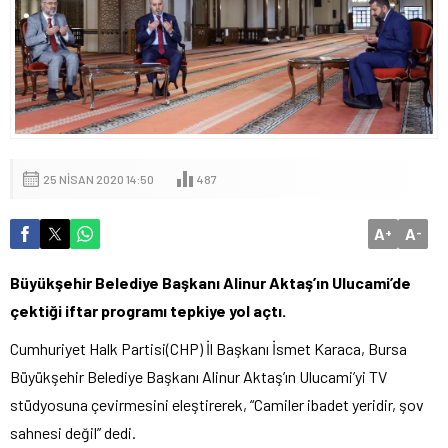
25 NISAN 2020 14:50
487
A
A
+
-
Büyükşehir Belediye Başkanı Alinur Aktaş’ın Ulucami’de
çektiği iftar programı tepkiye yol açtı.
Cumhuriyet Halk Partisi(CHP) İl Başkanı İsmet Karaca, Bursa
Büyükşehir Belediye Başkanı Alinur Aktaş’ın Ulucami’yi TV
stüdyosuna çevirmesini eleştirerek, “Camiler ibadet yeridir, şov
sahnesi değil” dedi.