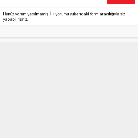
Henüz yorum yapılmamış. İlk yorumu yukarıdaki form aracılığıyla siz
yapabilirsiniz.
Lig takvimi belli oldu
Anasayfa
»
MANŞETLER
»
Lig takvimi belli oldu