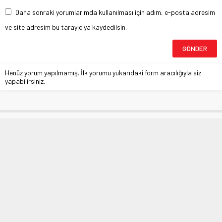
Daha sonraki yorumlarımda kullanılması için adım, e-posta adresim
ve site adresim bu tarayıcıya kaydedilsin.
Henüz yorum yapılmamış. İlk yorumu yukarıdaki form aracılığıyla siz
yapabilirsiniz.
Özgür Özel’den Grup Toplantısında
Kararlı Mesajlar
Anasayfa
»
SİYASET
»
Özgür Özel’den Grup Toplantısında Kararlı Mesajlar