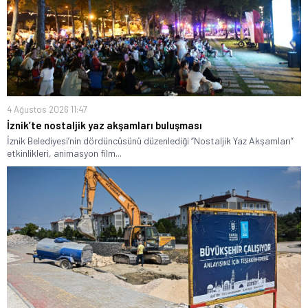
4 Ağustos 2026 11:47
İznik’te nostaljik yaz akşamları buluşması
İznik Belediyesi’nin dördüncüsünü düzenlediği “Nostaljik Yaz Akşamları”
etkinlikleri, animasyon film...