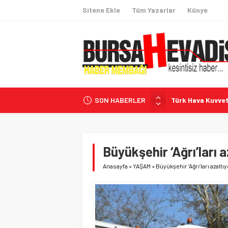
Sitene Ekle
Tüm Yazarlar
Künye
SON HABERLER
Türk Hava Kuvvetl
Emlak Vergisi İç
Terörsüz Türkiye
Pezeşkiyan–Hama
Büyükşehir ‘Ağrı’ları a
Türkiye’nin Avru
Anasayfa
»
YAŞAM
»
Büyükşehir ‘Ağrı’ları azaltı