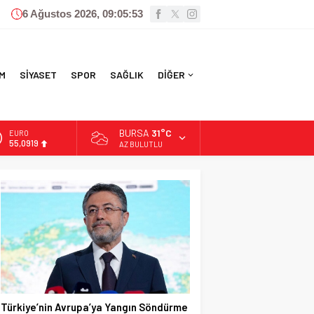
6 Ağustos 2026, 09:05:54
M
SİYASET
SPOR
SAĞLIK
DİĞER
BURSA
31°C
ALTIN
6.525,81
AZ BULUTLU
BİST
13.703,13
DOLAR
47,5932
EURO
55,0919
Türkiye’nin Avrupa’ya Yangın Söndürme