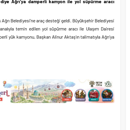
ediye Ağrı’ya damperli kamyon ile yol süpürme aracı
Ağrı Belediyesi’ne araç desteği geldi. Büyükşehir Belediyesi
analıyla temin edilen yol süpürme aracı ile Ulaşım Dairesi
erli yük kamyonu, Başkan Alinur Aktaş’ın talimatıyla Ağrı’ya