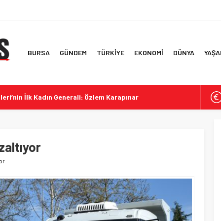
BURSA
GÜNDEM
TÜRKİYE
EKONOMİ
DÜNYA
YAŞA
eri’nin İlk Kadın Generali: Özlem Karapınar
in 2026 Bina Metrekare Maliyetleri
 İçin Çerçeve Yasa Teklifi TBMM’ye Sunuldu
ney Görüşmesine Dair Yeni İddialar
zaltıyor
pa’ya Yangın Söndürme Desteği
yor