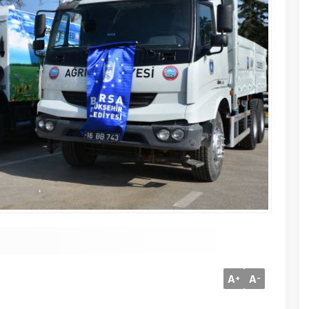
A
A
+
-