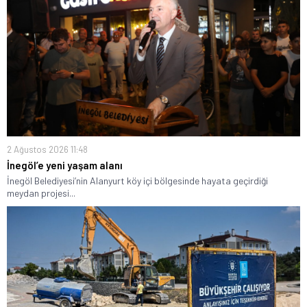
2 Ağustos 2026 11:48
İnegöl’e yeni yaşam alanı
İnegöl Belediyesi’nin Alanyurt köy içi bölgesinde hayata geçirdiği
meydan projesi...