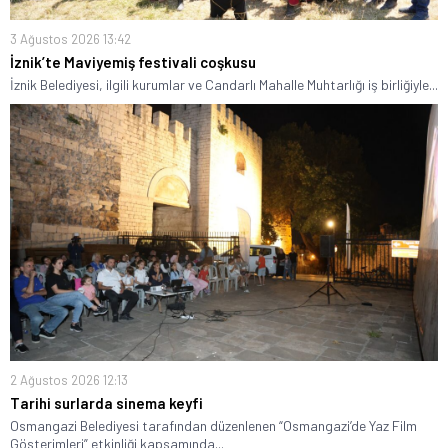
3 Ağustos 2026 13:42
İznik’te Maviyemiş festivali coşkusu
İznik Belediyesi, ilgili kurumlar ve Candarlı Mahalle Muhtarlığı iş birliğiyle...
2 Ağustos 2026 12:13
Tarihi surlarda sinema keyfi
Osmangazi Belediyesi tarafından düzenlenen “Osmangazi’de Yaz Film
Gösterimleri” etkinliği kapsamında...