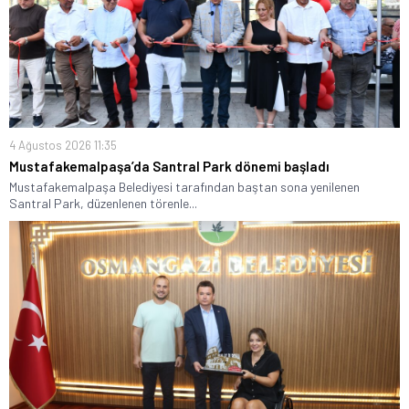
4 Ağustos 2026 11:35
Mustafakemalpaşa’da Santral Park dönemi başladı
Mustafakemalpaşa Belediyesi tarafından baştan sona yenilenen
Santral Park, düzenlenen törenle...