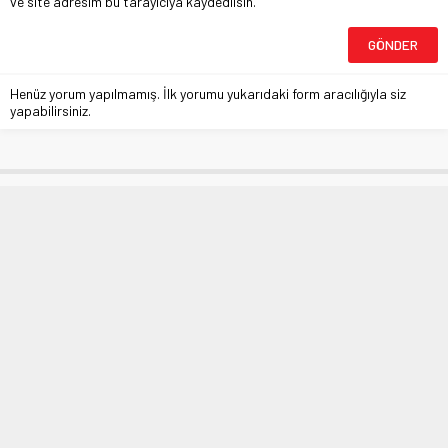
ve site adresim bu tarayıcıya kaydedilsin.
Henüz yorum yapılmamış. İlk yorumu yukarıdaki form aracılığıyla siz
yapabilirsiniz.
İzolasyonu bozana telefon mesajı
Anasayfa
»
MANŞETLER
»
İzolasyonu bozana telefon mesajı