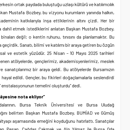
herkesin ortak paydada buluştuğu uzlaşı kültürü ve katılımcılık
Başkan Mustafa Bozbey, bu vizyonu kurumların yanında halkın,
ademinin katkılarıyla inşa ettiklerinin altını çizdi. Her bir
na dahil etmek istediklerini anlatan Başkan Mustafa Bozbey,
 binaları değil; o kentin ruhunu, tınısını da planlamaktır. Bu
ta geçirdik. Sanatı, bilimi ve katılımı bir araya getiren bu özgün
al ve estetik yüzüdür. 25 Nisan – 10 Mayıs 2025 tarihleri
enen atölyelerde, gençlerimiz, akademisyenlerimiz, meslek
ve sanatçılarımız bir araya geldi. Bu atölyelerde Bursamızın
 hayal edildi. Gençler, bu fikirleri doğaçlamalarla seslendirdi
sı’ enstalasyonunun temelini oluşturdu” dedi.
kâyesine nota ekliyor”
alarının, Bursa Teknik Üniversitesi ve Bursa Uludağ
ıldığını belirten Başkan Mustafa Bozbey, BUMİAD ve Gümüş
altyapı aşamasında emeğini koyduğunu hatırlattı. Sanatçılar
can Peşan, Çağdaş Çakmak ve Alp Yılmaz ile Bursa Oda