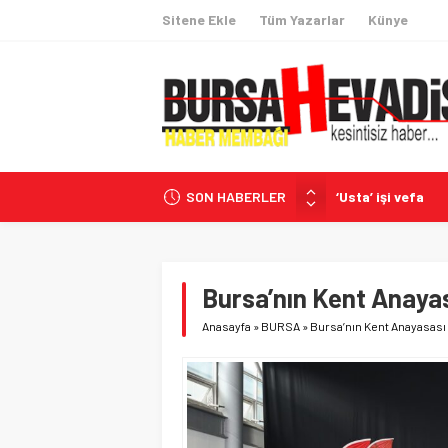
Sitene Ekle
Tüm Yazarlar
Künye
SON HABERLER
‘Usta’ işi vefa
ABD’den Kritik Ma
Juventus – Inter 
BAE: ADNOC Gemis
Bursa’nın Kent Anaya
Demirtaş’ta mini
Anasayfa
»
BURSA
»
Bursa’nın Kent Anayasası