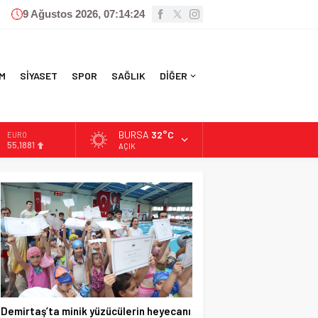
9 Ağustos 2026, 07:14:26
M
SİYASET
SPOR
SAĞLIK
DİĞER
BURSA
32°C
ALTIN
6.660,55
AÇIK
BİST
13.779,39
DOLAR
47,7111
EURO
55,1881
Demirtaş’ta minik yüzücülerin heyecanı