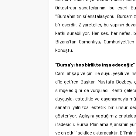
Orkestrası sanatçılarının, bu eseri 
“’Bursa’nın tınısı’ enstalasyonu, Bursamız
bir eserdir. Ziyaretçiler, bu yapının duv
katkı sunabiliyor. Her ses, her nefes, 
Bizans’tan Osmanlı’ya, Cumhuriyet’te
konuştu.
“Bursa’yı hep birlikte inşa edeceğiz”
Cam, ahşap ve çini ile suyu, yeşili ve i
dile getiren Başkan Mustafa Bozbey, 
simgelediğini de vurguladı. Kenti gelec
duyguyla, estetikle ve dayanışmayla m
sanatın yalnızca estetik bir unsur de
gösteriyor. Açılışını yaptığımız ensta
ifadesidir. Bursa Planlama Ajansı’nın yü
ve en etkili şekilde aktaracaktır. Bilimin 