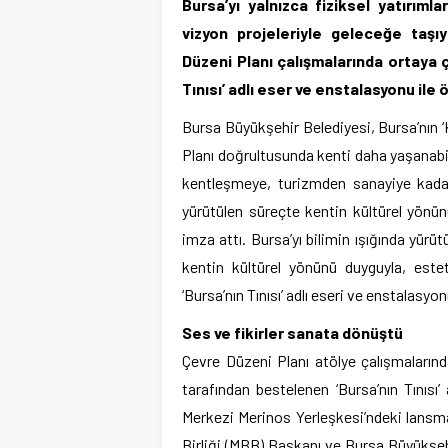
Bursa’yı yalnızca fiziksel yatırımla
vizyon projeleriyle geleceğe taşı
Düzeni Planı çalışmalarında ortaya 
Tınısı’ adlı eser ve enstalasyonu ile 
Bursa Büyükşehir Belediyesi, Bursa’nın ‘
Planı doğrultusunda kenti daha yaşanabili
kentleşmeye, turizmden sanayiye kadar
yürütülen süreçte kentin kültürel yönü
imza attı. Bursa’yı bilimin ışığında yürü
kentin kültürel yönünü duyguyla, est
‘Bursa’nın Tınısı’ adlı eseri ve enstalasy
Ses ve fikirler sanata dönüştü
Çevre Düzeni Planı atölye çalışmaların
tarafından bestelenen ‘Bursa’nın Tınısı’
Merkezi Merinos Yerleşkesi’ndeki lansm
Birliği (MBB) Başkanı ve Bursa Büyükşeh