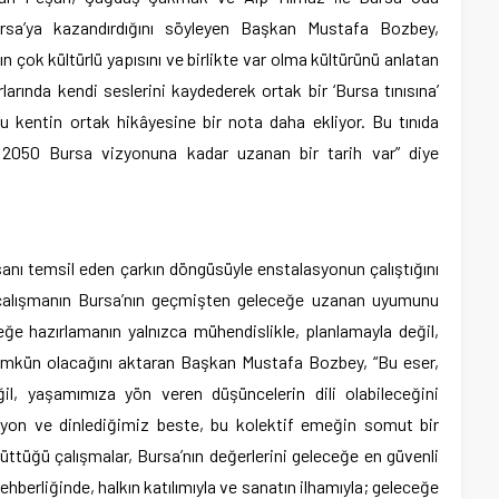
Bursa’ya kazandırdığını söyleyen Başkan Mustafa Bozbey,
ın çok kültürlü yapısını ve birlikte var olma kültürünü anlatan
arlarında kendi seslerini kaydederek ortak bir ‘Bursa tınısına’
bu kentin ortak hikâyesine bir nota daha ekliyor. Bu tınıda
n 2050 Bursa vizyonuna kadar uzanan bir tarih var” diye
nsanı temsil eden çarkın döngüsüyle enstalasyonun çalıştığını
çalışmanın Bursa’nın geçmişten geleceğe uzanan uyumunu
eğe hazırlamanın yalnızca mühendislikle, planlamayla değil,
ümkün olacağını aktaran Başkan Mustafa Bozbey, “Bu eser,
ğil, yaşamımıza yön veren düşüncelerin dili olabileceğini
lasyon ve dinlediğimiz beste, bu kolektif emeğin somut bir
rüttüğü çalışmalar, Bursa’nın değerlerini geleceğe en güvenli
rehberliğinde, halkın katılımıyla ve sanatın ilhamıyla; geleceğe