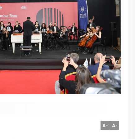
A
A
+
-