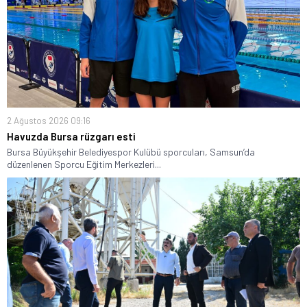
2 Ağustos 2026 09:16
Havuzda Bursa rüzgarı esti
Bursa Büyükşehir Belediyespor Kulübü sporcuları, Samsun’da
düzenlenen Sporcu Eğitim Merkezleri...