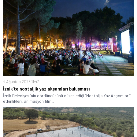
4 Ağustos 2026 11:47
İznik’te nostaljik yaz akşamları buluşması
İznik Belediyesi’nin dördüncüsünü düzenlediği “Nostaljik Yaz Akşamları”
etkinlikleri, animasyon film...