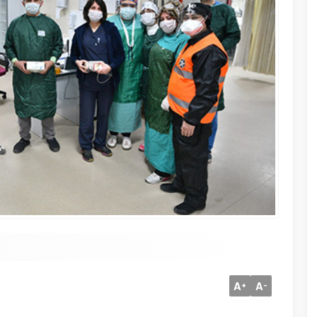
A
A
+
-