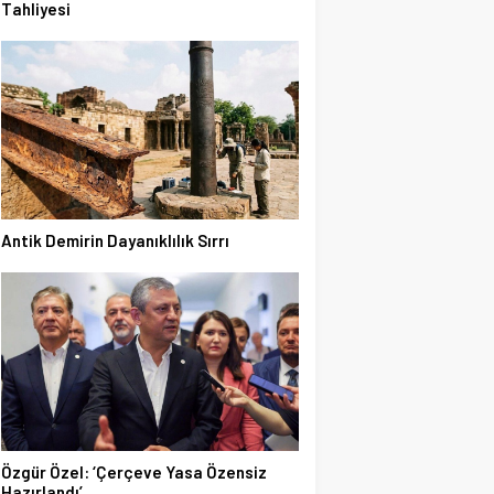
Tahliyesi
Antik Demirin Dayanıklılık Sırrı
Özgür Özel: ‘Çerçeve Yasa Özensiz
Hazırlandı’