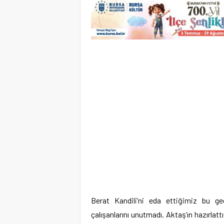
Berat Kandili’ni eda ettiğimiz bu g
çalışanlarını unutmadı. Aktaş’ın hazırlattı