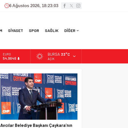
6 Ağustos 2026, 18:23:04
M
SİYASET
SPOR
SAĞLIK
DİĞER
BURSA
33°C
ALTIN
6.488,95
AÇIK
BİST
13.798,82
DOLAR
47,5939
EURO
54,9646
Avcılar Belediye Başkanı Çaykara’nın