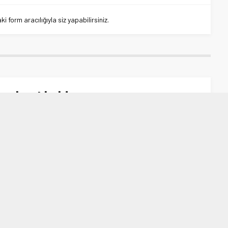
 form aracılığıyla siz yapabilirsiniz.
serbest kaldı
st kaldı