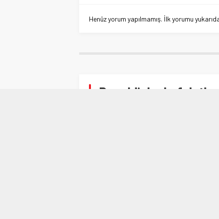
Henüz yorum yapılmamış. İlk yorumu yukarıdaki
Ronaldinho kefaletle 
Anasayfa
»
SPOR
»
Ronaldinho kefaletle serbe