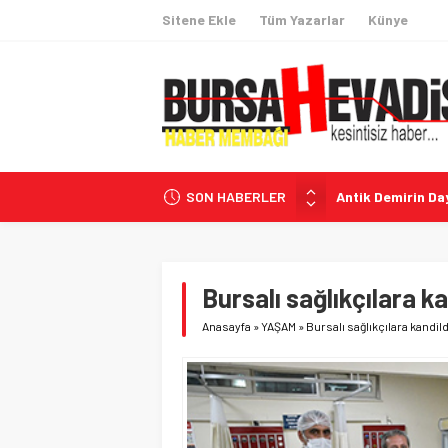
Sitene Ekle
Tüm Yazarlar
Künye
SON HABERLER
Antik Demirin Day
Özgür Özel: ‘Çer
Milli Dayanışma 
Kişisel Verilerin
Bursalı sağlıkçılara ka
Avcılar Belediye 
Anasayfa
»
YAŞAM
»
Bursalı sağlıkçılara kandild