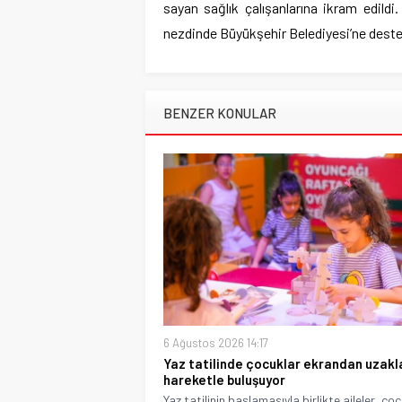
sayan sağlık çalışanlarına ikram edildi
nezdinde Büyükşehir Belediyesi’ne destek
BENZER KONULAR
6 Ağustos 2026 14:17
Yaz tatilinde çocuklar ekrandan uzakl
hareketle buluşuyor
Yaz tatilinin başlamasıyla birlikte aileler, ço