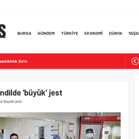
BURSA
GÜNDEM
TÜRKİYE
EKONOMİ
DÜNYA
YAŞA
anıklılık Sırrı
çeve Yasa Özensiz Hazırlandı’
ve Güvenlik Çerçevesi
 Korunması ve Güvenlik Bilgisi
ndilde ‘büyük’ jest
Başkanı Çaykara’nın Tahliyesi
e ‘büyük’ jest