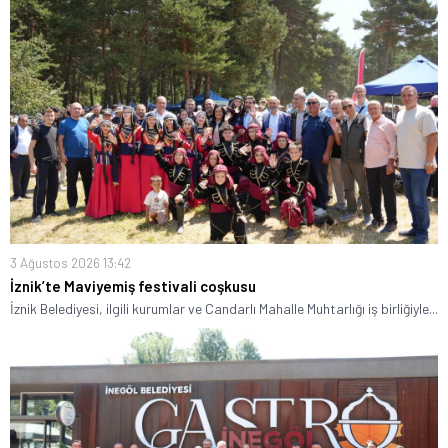
3 Ağustos 2026 13:42
İznik’te Maviyemiş festivali coşkusu
İznik Belediyesi, ilgili kurumlar ve Candarlı Mahalle Muhtarlığı iş birliğiyle...