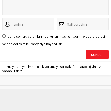
Daha sonraki yorumlarımda kullanılması için adım, e-posta adresim
ve site adresim bu tarayıcıya kaydedilsin.
Henüz yorum yapılmamış. İlk yorumu yukarıdaki form aracılığıyla siz
yapabilirsiniz.
CHP Bursa’dan virüs paketi eleştirisi
Anasayfa
»
BURSA
»
CHP Bursa’dan virüs paketi eleştirisi