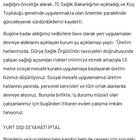
sağlığını önceliğe alarak, TC Sağlık Bakanlığı’nın açıkladığı ve Koç
Topluluğu genelinde uygulanmakta olan önlemler paralelinde
güncelleyerek sürdürdükllerini kaydetti.
Bugüne kadar aldığımız tedbirlere ilave olarak yeni uygulamaları
devreye aldıklarını açıklayan kurum şu açıklamayı yaptı: “Üretim
hatlarımızda, Dünya Sağlık Örgütü’nün tavsiyeleri doğrultusunda
çalışan sağlığı açısından riskleri minimize etmek amacıyla 1,5
metre sosyal mesafe kuralını uygulamaya başlayarak üretim
hızımızı düşürüyoruz. Sosyal mesafe uygulamamızı üretim
hatlarının yanında, personel servisleri ve tüm ortak alanlarda
devreye alıyoruz. Bununla birlikte, iş durumu müsait olan
çalışanlarımız için bugünden itibaren evden çalışma imkânı
tanıyoruz.
YURT DIŞI SEYAHATİ İPTAL
Bireylerin ve kurumların hem kendisi hem de çevresi için sorumlu