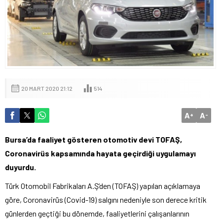
20 MART 2020 21:12
514
A
A
+
-
Bursa’da faaliyet gösteren otomotiv devi TOFAŞ,
Coronavirüs kapsamında hayata geçirdiği uygulamayı
duyurdu.
Türk Otomobil Fabrikaları A.Ş’den (TOFAŞ) yapılan açıklamaya
göre, Coronavirüs (Covid-19) salgını nedeniyle son derece kritik
günlerden geçtiği bu dönemde, faaliyetlerini çalışanlarının