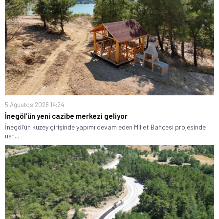
5 Ağustos 2026 14:24
İnegöl’ün yeni cazibe merkezi geliyor
İnegöl’ün kuzey girişinde yapımı devam eden Millet Bahçesi projesinde
üst...