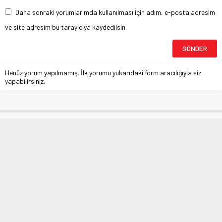
Daha sonraki yorumlarımda kullanılması için adım, e-posta adresim
ve site adresim bu tarayıcıya kaydedilsin.
Henüz yorum yapılmamış. İlk yorumu yukarıdaki form aracılığıyla siz
yapabilirsiniz.
Bilim Kurulu bir kez daha toplandı
Anasayfa
»
MANŞETLER
»
Bilim Kurulu bir kez daha toplandı