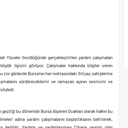
lah Yüceler öncülüğünde gerçekleştirilen yardım çalışmaları
büyük ilgisini görüyor. Çalışmalar hakkında bilgiler veren
 zor günlerde Bursa’nın her noktasındaki ihtiyaç sahiplerine
şmalarını sürdüreceklerini ve ramazan ayının sevincini ve
söyledi.
n geçtiği bu dönemde Bursa Alperen Ocakları olarak halkın bu
eleri adına yardım çalışmalarını başlattıklarını belirterek,
a değildir. Yardımı ve yardımlaşmayı Cihana yaymış olan