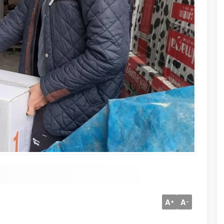
A
A
+
-