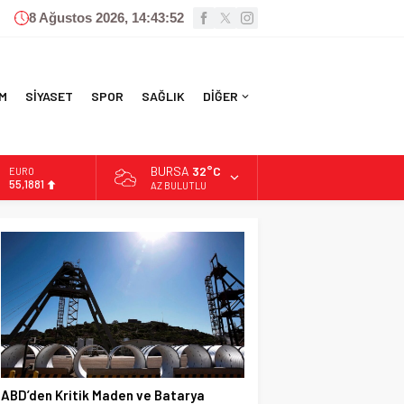
8 Ağustos 2026, 14:43:53
M
SİYASET
SPOR
SAĞLIK
DİĞER
BURSA
32°C
ALTIN
6.660,55
AZ BULUTLU
BİST
13.779,39
DOLAR
47,7111
EURO
55,1881
ABD’den Kritik Maden ve Batarya