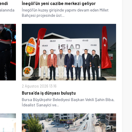
endi
İnegöl’ün yeni cazibe merkezi geliyor
 alanında
İnegöl’ün kuzey girişinde yapımı devam eden Millet
Bahçesi projesinde üst...
2 Ağustos 2026 13:16
Bursa’da iş dünyası buluştu
Bursa Büyükşehir Belediyesi Başkan Vekili Şahin Biba,
İdealist Sanayici ve...