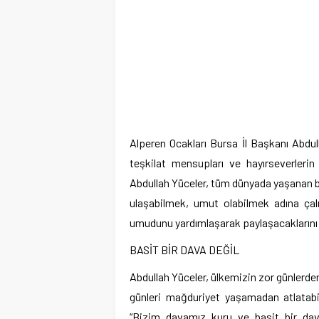
Alperen Ocakları Bursa İl Başkanı Abdul
teşkilat mensupları ve hayırseverlerin 
Abdullah Yüceler, tüm dünyada yaşanan bu
ulaşabilmek, umut olabilmek adına çalı
umudunu yardımlaşarak paylaşacaklarını 
BASİT BİR DAVA DEĞİL
Abdullah Yüceler, ülkemizin zor günlerde
günleri mağduriyet yaşamadan atlatabilm
“Bizim davamız kuru ve basit bir dav