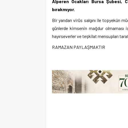
Alperen Ocakları Bursa Şubesi, Co
bırakmıyor.
Bir yandan virüs salgını ile topyekûn m
günlerde kimsenin mağdur olmaması için 
hayırseverler ve teşkilat mensupları tarafı
RAMAZAN PAYLAŞMAKTIR