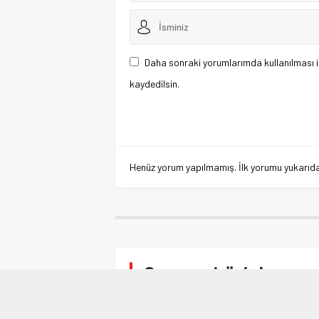
Daha sonraki yorumlarımda kullanılması i
kaydedilsin.
Henüz yorum yapılmamış. İlk yorumu yukarıdaki
Coronavirüs’e karşı yen
Anasayfa
»
BURSA
»
Coronavirüs’e karşı yeni st