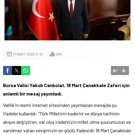
17 MART 2020 17:21
585
A
A
+
-
Bursa Valisi Yakub Canbolat, 18 Mart Çanakkale Zaferi için
anlamlı bir mesaj yayımladı.
Valilik’in resmi internet sitesinden yayımlanan mesajda şu
ifadeler kullanıldı: “Türk Milletinin kaderini ve dünya tarihinin
akışını değiştiren, var oluş irademizin millet olma şuurumuzun ve
sarsılmaz vatan sevgimizin en güçlü ifadesidir 18 Mart Çanakkale