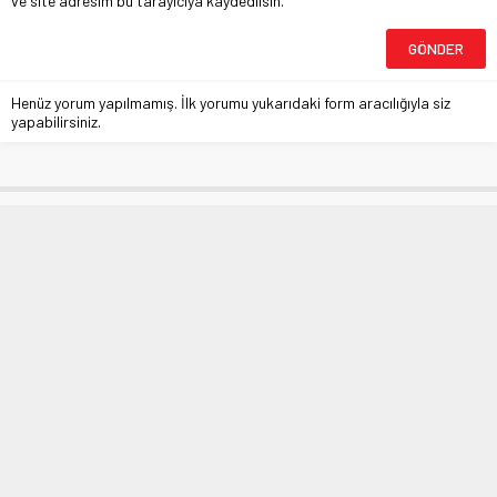
ve site adresim bu tarayıcıya kaydedilsin.
Henüz yorum yapılmamış. İlk yorumu yukarıdaki form aracılığıyla siz
yapabilirsiniz.
Frutti Extra Bursaspor’dan ‘virüslü’
tepki
Anasayfa
»
BURSASPOR
»
Frutti Extra Bursaspor’dan ‘virüslü’ tepki