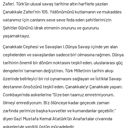
Zaferi. Türk’ün ulusal savaş tarihine altın harflerle yazılan
Çanakkale Zaferi’nin 105. Yıldönümünü kutlamanın ve mukaddes
vatanımız için canlarını seve seve feda eden şehitlerimizin
Şehitler Günü’nü idrak etmenin onurunu ve gururunu
yaşamaktayız.
Çanakkale Cephesi ve Savaşları I.Dünya Savaşı içinde yer alan
cephelerden ve savaşlardan sadece biri olmasına rağmen, Dünya
tarihinin önemli bir dönüm noktasını teşkil eden, uluslararası güç
dengelerini tamamen değiştiren, Türk Milletinin tarihin akışı
üzerinde belirleyici bir rol oynamasını sağlayan ve İstiklal Savaşı
destanının önsözünü teşkil eden, Çanakkale’yi Çanakkale yapan;
Conkbayırı’nda askerlerine “Size ben taarruz emretmiyorum,
ölmeyi emrediyorum. Biz ölünceye kadar geçecek zaman
zarfında yerimize başka kuvvetler ve kumandanlar geçebilir.”
diyen Gazi Mustafa Kemal Atatürk’ün Anafartalar civarında
askerleriyle verdiği üstün mücadeledir.