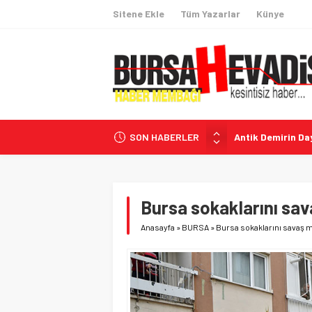
Sitene Ekle
Tüm Yazarlar
Künye
SON HABERLER
Antik Demirin Day
Özgür Özel: ‘Çer
Milli Dayanışma 
Kişisel Verilerin
Bursa sokaklarını sava
Avcılar Belediye 
Anasayfa
»
BURSA
»
Bursa sokaklarını savaş ma