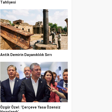
Tahliyesi
Antik Demirin Dayanıklılık Sırrı
Özgür Özel: ‘Çerçeve Yasa Özensiz
Hazırlandı’