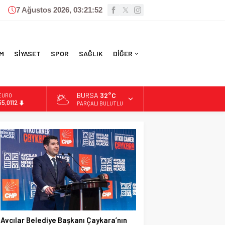
7 Ağustos 2026, 03:21:53
M
SİYASET
SPOR
SAĞLIK
DİĞER
BURSA
32°C
ALTIN
6.519,97
PARÇALI BULUTLU
BİST
13.798,82
DOLAR
47,7025
EURO
55,0112
Avcılar Belediye Başkanı Çaykara’nın