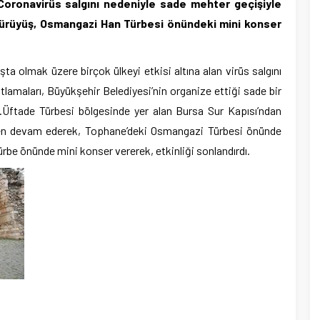
 Coronavirüs salgını nedeniyle sade mehter geçişiyle
 yürüyüş, Osmangazi Han Türbesi önündeki mini konser
şta olmak üzere birçok ülkeyi etkisi altına alan virüs salgını
tlamaları, Büyükşehir Belediyesi’nin organize ettiği sade bir
z.Üftade Türbesi bölgesinde yer alan Bursa Sur Kapısı’ndan
rden devam ederek, Tophane’deki Osmangazi Türbesi önünde
ürbe önünde mini konser vererek, etkinliği sonlandırdı.