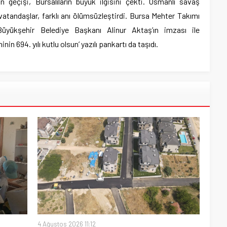
 geçişi, Bursalıların büyük ilgisini çekti. Osmanlı savaş
 vatandaşlar, farklı anı ölümsüzleştirdi. Bursa Mehter Takımı
’ Büyükşehir Belediye Başkanı Alinur Aktaş’ın imzası ile
inin 694. yılı kutlu olsun’ yazılı pankartı da taşıdı.
4 Ağustos 2026 11:12