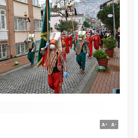
A
A
+
-