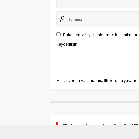
Daha sonraki yorumlarımda kullanılması i
kaydedilsin.
Henüz yorum yapılmamış. İlk yorumu yukarıdaki
Erken tanıyla siz de ‘B
Anasayfa
»
SAĞLIK
»
Erken tanıyla siz de ‘Başar