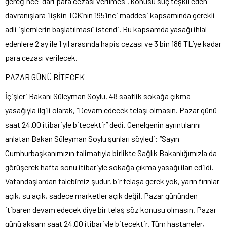
gereğince idari para cezası verilmesi, konusu suç teşkil eden
davranışlara ilişkin TCK’nın 195’inci maddesi kapsamında gerekli
adli işlemlerin başlatılması” istendi. Bu kapsamda
yasağı ihlal
edenlere 2 ay ile 1 yıl arasında hapis cezası ve 3 bin 186 TL’ye kadar
para cezası verilecek.
PAZAR GÜNÜ BİTECEK
İçişleri Bakanı Süleyman Soylu, 48 saatlik sokağa çıkma
yasağıyla ilgili olarak, “Devam edecek telaşı olmasın. Pazar günü
saat 24.00 itibariyle bitecektir” dedi. Genelgenin ayrıntılarını
anlatan Bakan Süleyman Soylu şunları söyledi: “Sayın
Cumhurbaşkanımızın talimatıyla birlikte Sağlık Bakanlığımızla da
görüşerek hafta sonu itibariyle sokağa çıkma yasağı ilan edildi.
Vatandaşlardan talebimiz şudur, bir telaşa gerek yok, yarın fırınlar
açık, su açık, sadece marketler açık değil. Pazar gününden
itibaren devam edecek diye bir telaş söz konusu olmasın. Pazar
günü akşam saat 24.00 itibariyle bitecektir. Tüm hastaneler,