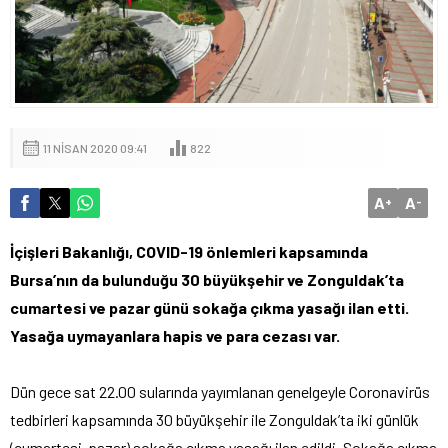
11 NISAN 2020 09:41
822
A
A
+
-
İçişleri Bakanlığı, COVID-19 önlemleri kapsamında
Bursa’nın da bulunduğu 30 büyükşehir ve Zonguldak’ta
cumartesi ve pazar günü sokağa çıkma yasağı ilan etti.
Yasağa uymayanlara hapis ve para cezası var.
Dün gece sat 22.00 sularında yayımlanan genelgeyle Coronavirüs
tedbirleri kapsamında 30 büyükşehir ile Zonguldak’ta iki günlük
(cumartesi-pazar) sokağa çıkma yasağı ilan edildi. Sokağa çıkma