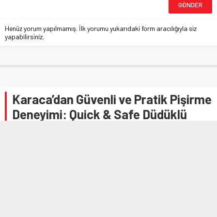
Henüz yorum yapılmamış. İlk yorumu yukarıdaki form aracılığıyla siz
yapabilirsiniz.
Karaca’dan Güvenli ve Pratik Pişirme
Deneyimi: Quick & Safe Düdüklü
Tencere
Anasayfa
»
EKONOMİ
»
Karaca’dan Güvenli ve Pratik Pişirme Deneyimi: Quick &
Safe Düdüklü Tencere