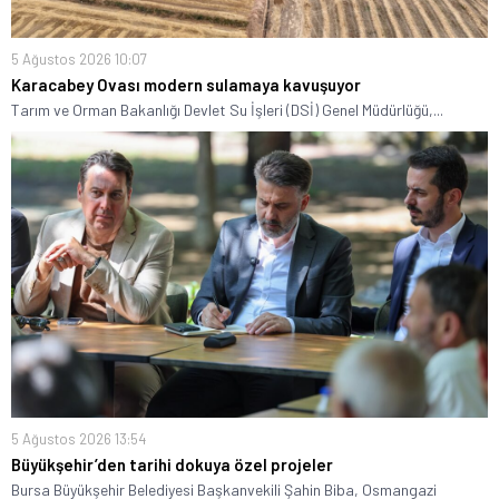
5 Ağustos 2026 10:07
Karacabey Ovası modern sulamaya kavuşuyor
Tarım ve Orman Bakanlığı Devlet Su İşleri (DSİ) Genel Müdürlüğü,...
5 Ağustos 2026 13:54
Büyükşehir’den tarihi dokuya özel projeler
Bursa Büyükşehir Belediyesi Başkanvekili Şahin Biba, Osmangazi