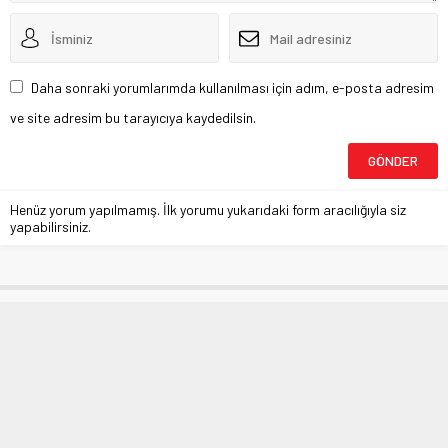
Daha sonraki yorumlarımda kullanılması için adım, e-posta adresim
ve site adresim bu tarayıcıya kaydedilsin.
Henüz yorum yapılmamış. İlk yorumu yukarıdaki form aracılığıyla siz
yapabilirsiniz.
Merkez’den faiz kararı
Anasayfa
»
EKONOMİ
»
Merkez’den faiz kararı