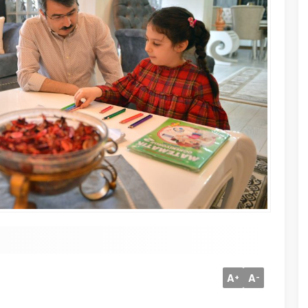
A
A
+
-