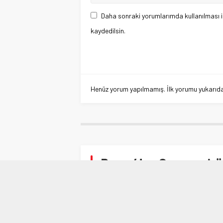
Daha sonraki yorumlarımda kullanılması i
kaydedilsin.
Henüz yorum yapılmamış. İlk yorumu yukarıdaki
Rusya’dan Coronavirüs’
Anasayfa
»
DÜNYA
»
Rusya’dan Coronavirüs’le i