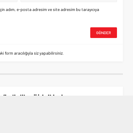
çin adım, e-posta adresim ve site adresim bu tarayıcıya
 form aracılığıyla siz yapabilirsiniz.
le ilgili müjdeli haber
lgili müjdeli haber