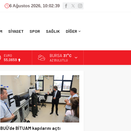
6 Ağustos 2026, 10:02:40
M
SİYASET
SPOR
SAĞLIK
DİĞER
BURSA
31°C
ALTIN
6.521,17
AZ BULUTLU
BİST
13.685,30
DOLAR
47,5953
EURO
55,0659
BUÜ’de BİTUAM kapılarını açtı