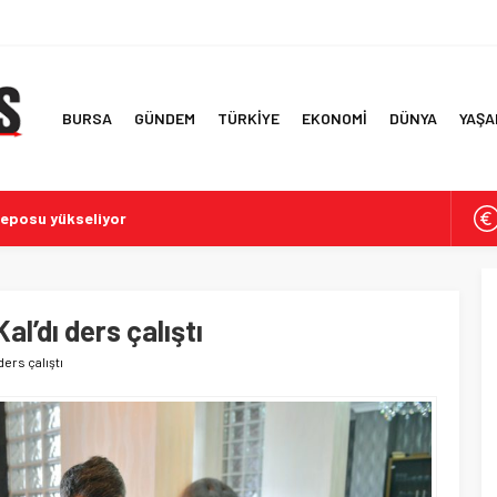
BURSA
GÜNDEM
TÜRKİYE
EKONOMİ
DÜNYA
YAŞA
deposu yükseliyor
pa’ya Yangın Söndürme Desteği
eri’nin İlk Kadın Generali: Özlem Karapınar
in 2026 Bina Metrekare Maliyetleri
l’dı ders çalıştı
pılarını açtı
ders çalıştı