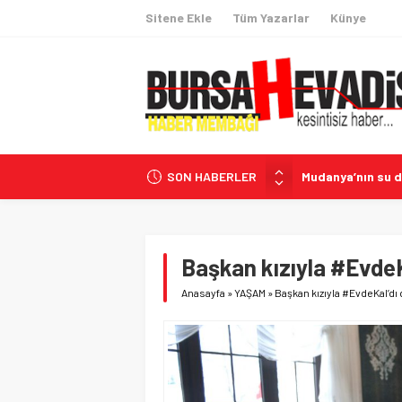
Sitene Ekle
Tüm Yazarlar
Künye
SON HABERLER
Mudanya’nın su 
Türkiye’nin Avru
Türk Hava Kuvvetl
Emlak Vergisi İç
Başkan kızıyla #EvdeKa
BUÜ’de BİTUAM ka
Anasayfa
»
YAŞAM
»
Başkan kızıyla #EvdeKal’dı 